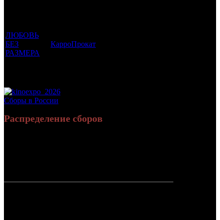
был
Дистрибьютор
рейтинг
недель
зрителей в
прикреплен
фильма
до
РФ, млн
трейлер
старта
ЛЮБОВЬ
БЕЗ
КарроПрокат
16 +
5
0.102
РАЗМЕРА
Потенциальный охват аудитории трейлера
0.102
фильма
Просим сообщать в редакцию БК о найденых неточностях.
Сборы в России
Распределение сборов
4 883 804
17 081
Россия:
(100%)
(100%)
руб.
зрит.
СНГ:
0 руб.
(0%)
0 зрит.
(0%)
Россия +
4 883 804
17 081
СНГ
руб.
зрит.
или $64 712