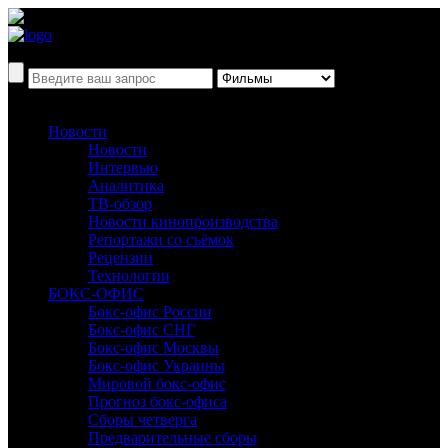
Новости
Новости
Интервью
Аналитика
ТВ-обзор
Новости кинопроизводства
Репортажи со съёмок
Рецензии
Технологии
БОКС-ОФИС
Бокс-офис России
Бокс-офис СНГ
Бокс-офис Москвы
Бокс-офис Украины
Мировой бокс-офис
Прогноз бокс-офиса
Сборы четверга
Предварительные сборы