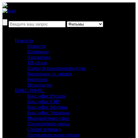
Новости
Новости
Интервью
Аналитика
ТВ-обзор
Новости кинопроизводства
Репортажи со съёмок
Рецензии
Технологии
БОКС-ОФИС
Бокс-офис России
Бокс-офис СНГ
Бокс-офис Москвы
Бокс-офис Украины
Мировой бокс-офис
Прогноз бокс-офиса
Сборы четверга
Предварительные сборы