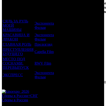
Фильмы, к
Возрастной
во
Количе
которым был
Дистрибьютор
рейтинг
недель
зрител
прикреплен
фильма
до
РФ, 
трейлер
старта
СЯДЬ ЗА РУЛЬ
Экспонента
МОЕЙ
18 +
27
0.04
Фильм
МАШИНЫ
КРАСАВИЦА И
Экспонента
6 +
25
0.107
ДРАКОН
Фильм
ГЛАВНАЯ РОЛЬ
Про:взгляд
16 +
14
0.147
ПРЕСТУПЛЕНИЯ
Capella Film
18 +
5
0.052
БУДУЩЕГО
МЕСТО ПОД
СОСНАМИ.
RWV Film
16 +
5
0.029
ПЕРЕВЫПУСК
Экспонента
ЭКСПРЕСС
16 +
2
0.027
Фильм
Потенциальный охват аудитории трейлера фильма
0.4
Просим сообщать в редакцию БК о найденых неточностях.
Сборы в России+СНГ
Сборы в России