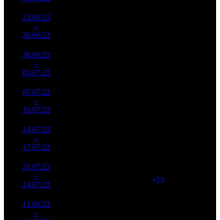
23.06.22
5 430
347
15 651
9
–
11
935
-27.54%
(
-77
)
67
26.06.22
23 277
30.06.22
3 814
292
13 064
10
–
15
715
-29.76%
(
-55
)
53
03.07.22
15 375
07.07.22
2 359
152
15 525
11
–
19
811
-38.14%
(
-140
)
65
10.07.22
9 948
14.07.22
2 510
133
18 873
12
–
19
148
+6.37%
(
-19
)
76
17.07.22
10 053
21.07.22
1 965
156
12 601
13
–
22
780
-21.69%
(
+23
)
51
24.07.22
7 934
11.08.22
678 701
9 426
16
–
31
-
72
2 761
38