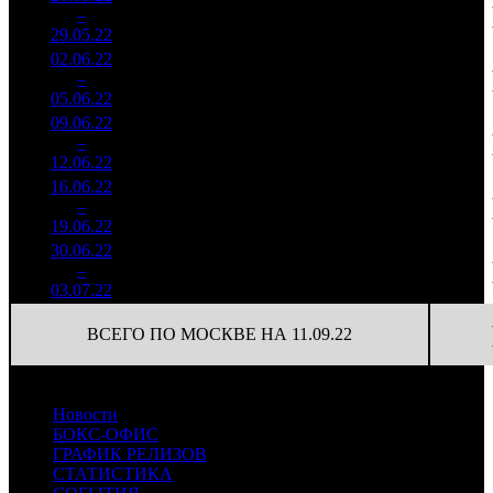
90
39 298
5
–
4
786
15,4%
(
-8
)
112
29.05.22
10 113
02.06.22
1 976
84
23 535
6
–
5
923
11,0%
(
-6
)
65
05.06.22
5 473
09.06.22
770 660
67
11 502
7
–
8
7,8%
2 138
(
-17
)
32
12.06.22
16.06.22
644 792
54
11 941
8
–
11
8,6%
1 892
(
-13
)
35
19.06.22
30.06.22
232 253
5 049
10
–
16
6,1%
46
712
15
03.07.22
ВСЕГО ПО МОСКВЕ НА 11.09.22
Новости
БОКС-ОФИС
ГРАФИК РЕЛИЗОВ
СТАТИСТИКА