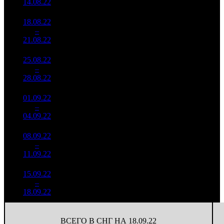
14.08.22
18.08.22
533 316
49
10 884
17
–
34
-21.42%
2 105
(
-23
)
43
21.08.22
25.08.22
350 143
34
10 298
18
–
37
-34.35%
1 426
(
-15
)
42
28.08.22
01.09.22
403 322
30
13 444
19
–
39
+15.19%
1 875
(
-4
)
63
04.09.22
08.09.22
311 267
28
11 117
20
–
35
-22.82%
1 600
(
-2
)
57
11.09.22
15.09.22
155 320
20
7 766
21
–
47
-50.1%
1 069
(
-8
)
53
18.09.22
ВСЕГО В СНГ НА 18.09.22