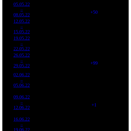
05.05.22
37 943
1 938
19 579
2
–
2
278
+2.59%
(
+50
)
69
08.05.22
132 795
12.05.22
25 331
1 148
22 065
3
–
2
103
-33.24%
(
-790
)
77
15.05.22
88 162
19.05.22
25 474
862
29 553
4
–
1
828
+0.57%
(
-286
)
108
22.05.22
93 378
26.05.22
23 212
961
24 155
5
–
2
815
-8.88%
(
+99
)
94
29.05.22
90 667
02.06.22
18 058
593
30 453
6
–
3
525
-22.2%
(
-368
)
118
05.06.22
70 212
09.06.22
9 951
594
16 753
7
–
6
384
-44.89%
(
+1
)
64
12.06.22
37 820
16.06.22
7 495
424
17 678
8
–
9
379
-24.68%
(
-170
)
74
19.06.22
31 516