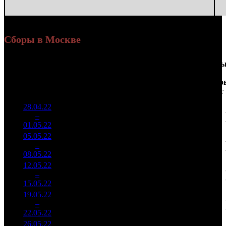
Сборы в Москве
Доля
Наработка
Сеанс
Уикенд
от
на к/т
/
Нед.
Уикенд
Место
(сборы /
сборов
К/т
(сборы/
Сеансо
зрители)
в
зрители)
на к/т
России
28.04.22
4 661
47 564
1
–
3
247
13,1%
98
122
01.05.22
12 002
05.05.22
4 564
46 577
2
–
1
579
12,3%
98
118
08.05.22
11 572
12.05.22
3 759
38 358
3
–
2
083
15,1%
98
98
15.05.22
9 582
19.05.22
3 027
30 890
4
–
2
227
12,0%
98
87
22.05.22
8 525
26.05.22
3 536