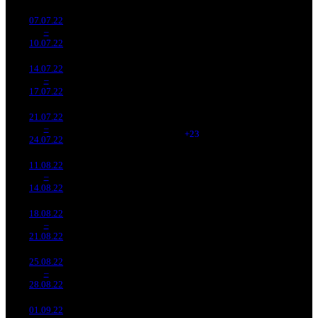
07.07.22
2 359
152
15 525
-
11
–
16
811
-38%
(
-134
)
65
-
10.07.22
9 948
14.07.22
2 510
133
18 873
-
12
–
16
148
+6.37%
(
-19
)
76
-
17.07.22
10 053
21.07.22
1 965
156
12 601
-
13
–
18
780
-21.69%
(
+23
)
51
-
24.07.22
7 934
11.08.22
678 701
9 426
-
16
–
27
-
72
2 761
38
-
14.08.22
18.08.22
533 316
49
10 884
-
17
–
28
-21.42%
2 105
(
-23
)
43
-
21.08.22
25.08.22
350 143
34
10 298
-
18
–
31
-34.35%
1 426
(
-15
)
42
-
28.08.22
01.09.22
403 322
30
13 444
-