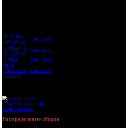
Фильмы, к
Кол-
которым
Возрастной
во
Количество
был
Дистрибьютор
рейтинг
недель
зрителей в
прикреплен
фильма
до
РФ, млн
трейлер
старта
ДРУГ НА
Наше кино
16 +
24
0.054
ПРОДАЖУ
КОМАНДА
Наше кино
6 +
14
0.07
КОТИКОВ
ПАПЫ
Наше кино
6 +
9
0.143
МОЯ
УЖАСНАЯ
Наше кино
6 +
5
0.319
СЕСТРА
Потенциальный охват аудитории трейлера
0.585
фильма
Просим сообщать в редакцию БК о найденых неточностях.
Сборы в России+СНГ
Сборы в России
Распределение сборов