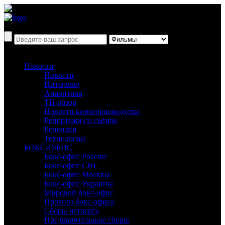
Новости
Новости
Интервью
Аналитика
ТВ-обзор
Новости кинопроизводства
Репортажи со съёмок
Рецензии
Технологии
БОКС-ОФИС
Бокс-офис России
Бокс-офис СНГ
Бокс-офис Москвы
Бокс-офис Украины
Мировой бокс-офис
Прогноз бокс-офиса
Сборы четверга
Предварительные сборы