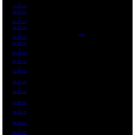
3
–
1
448
-32.76%
(
-686
)
78
-
15.05.22
86 349
19.05.22
25 149
835
30 119
-
4
–
1
113
+0.99%
(
-265
)
110
-
22.05.22
91 987
26.05.22
22 995
933
24 647
-
5
–
2
888
-8.56%
(
+98
)
96
-
29.05.22
89 764
02.06.22
17 929
579
30 967
-
6
–
3
944
-22.03%
(
-354
)
120
-
05.06.22
69 424
09.06.22
9 866
564
17 494
-
7
–
6
526
-44.97%
(
-15
)
66
-
12.06.22
37 238
16.06.22
7 462
394
18 941
-
8
–
8
564
-24.36%
(
-170
)
79
-
19.06.22
31 174
23.06.22
5 411
338
16 010
-
9
–
10
415
-27.49%
(
-56
)
68
-
26.06.22
23 082
30.06.22
3 805
286
13 307
-
10
–
13
929
-29.67%
(
-52
)
54
-
03.07.22
15 310