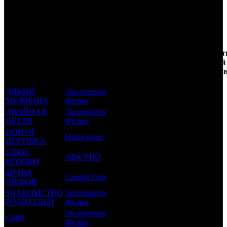
Трейлеринг
Кол-
Фильмы, к
Возрастной
во
Количест
которым был
Дистрибьютор
рейтинг
недель
зрителей
прикреплен
фильма
до
РФ, мл
трейлер
старта
ДИКИЙ
Экспонента
18 +
21
0.007
МУЖЧИНА
Фильм
ДВОЙНАЯ
Экспонента
16 +
14
0.027
ПЕТЛЯ
Фильм
НОВАЯ
Наше кино
6 +
11
0.042
ИГРУШКА
ЕЛКИ-
АВК’PRO
6 +
10
0.185
ИГОЛКИ
БИТВА
Capella Film
18 +
8
0.006
ШЕФОВ
ЗНАКОМСТВО
Экспонента
16 +
4
0.103
РОДИТЕЛЕЙ
Фильм
Экспонента
СЫН
16 +
2
0.024
Фильм