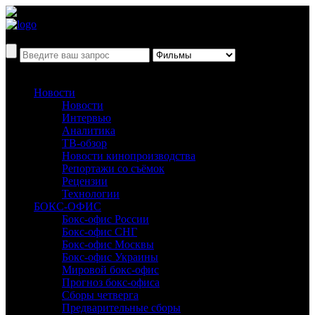
Новости
Новости
Интервью
Аналитика
ТВ-обзор
Новости кинопроизводства
Репортажи со съёмок
Рецензии
Технологии
БОКС-ОФИС
Бокс-офис России
Бокс-офис СНГ
Бокс-офис Москвы
Бокс-офис Украины
Мировой бокс-офис
Прогноз бокс-офиса
Сборы четверга
Предварительные сборы