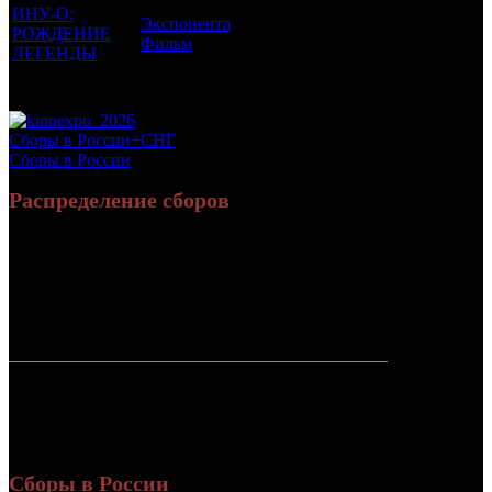
ИНУ-О:
Экспонента
РОЖДЕНИЕ
12 +
1
0.01
Фильм
ЛЕГЕНДЫ
Потенциальный охват аудитории трейлера фильма
0.404
Просим сообщать в редакцию БК о найденых неточностях.
Сборы в России+СНГ
Сборы в России
Распределение сборов
8 663 638
25 372
Россия:
(76.4%)
(77.5%)
руб.
зрит.
2 676 066
7 350
СНГ:
(23.6%)
(22.5%)
руб.
зрит.
Россия +
11 339 704
32 722
СНГ
руб.
зрит.
или $150
274
Сборы в России