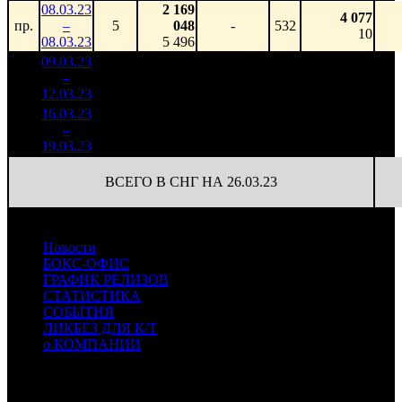
08.03.23
2 169
4 077
пр.
–
5
048
-
532
10
08.03.23
5 496
09.03.23
5 693
10 703
1
–
18
934
-
532
28
12.03.23
15 102
16.03.23
1 046
472
2 217
2
–
32
228
-81.63%
(
-60
)
7
19.03.23
3 373
ВСЕГО В СНГ НА 26.03.23
Новости
БОКС-ОФИС
ГРАФИК РЕЛИЗОВ
СТАТИСТИКА
СОБЫТИЯ
ЛИКБЕЗ ДЛЯ К/Т
о КОМПАНИИ
Профессиональное издание о кинопрокате.
© 2012-2026