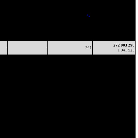
5
19
(
-4
)
998 147
921
5 622
276
267 360 051
5
20
(
+3
)
1 019 252
474
3 467
244
270 247 192
4
14
(
-32
)
1 032 833
221
3 161
242
271 590 865
4
13
(
-2
)
1 039 252
272 003 298
-
-
261
1 041 523