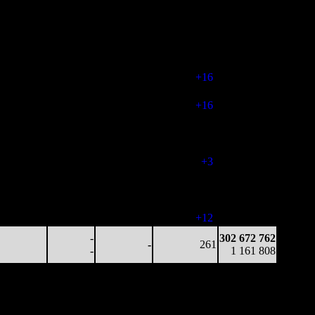
17 445
12 203
2 938
265
219 863 241
66
6
11
(
-7
)
834 099
21 769
3 898
4 133
262
243 347 222
83
5
16
(
-3
)
931 347
57 240
2 723
8 493
278
271 655 546
206
7
31
(
+16
)
1 040 931
27 242
1 307
5 377
278
279 811 183
98
5
19
(
+16
)
1 071 933
26 239
1 097
5 190
273
291 237 688
96
5
19
(
-5
)
1 113 914
29 084
945
5 663
276
297 137 178
106
5
21
(
+3
)
1 135 909
15 865
498
3 727
247
300 261 329
64
4
15
(
-29
)
1 150 423
18 145
253
4 160
259
301 995 312
70
4
16
(
+12
)
1 158 214
-
302 672 762
-
261
-
1 161 808