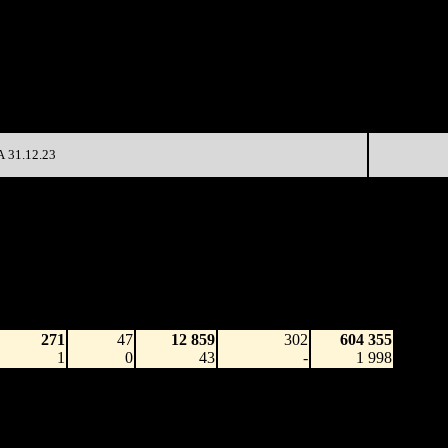
-18.44%
0 119
(
-41
)
95
8 025
178
29 090
-5.84%
8 783
(
-33
)
106
3 477
112
14 674
-68.26%
6 726
(
-66
)
60
8 539
52
13 433
-57.5%
2 886
(
-60
)
56
31.12.23
аработка
Наработка
Сеансы /
Тотал
на к/т
на сеанс
Сеансов
Цена билета
(сборы/
(сборы/
(сборы/
на к/т
зрители)
зрители)
зрители)
271
47
12 859
302
604 355
1
0
43
-
1 998
42 262
26 089
3 608
279
94 722 159
152
12
13
(
-23
)
339 710
29 069
19 136
3 386
272
173 953 060
107
9
12
(
-7
)
646 971