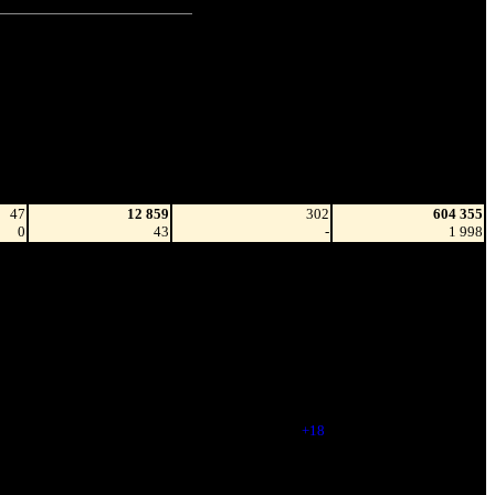
 зрит.
Наработка
Тотал
на сеанс
Цена билета
(сборы/
(сборы/
зрители)
зрители)
47
12 859
302
604 355
0
43
-
1 998
 096
3 431
280
83 278 850
12
12
(
-22
)
297 564
 735
3 297
273
153 535 546
9
12
(
-7
)
569 075
 633
2 814
264
194 536 174
6
11
(
-9
)
736 538
 725
4 048
261
215 270 526
5
16
(
-3
)
821 958
 650
8 567
279
242 990 958
7
31
(
+18
)
928 635
 284
5 251
277
250 721 730
5
19
(
-2
)
958 085
 069
5 144
273
261 683 531