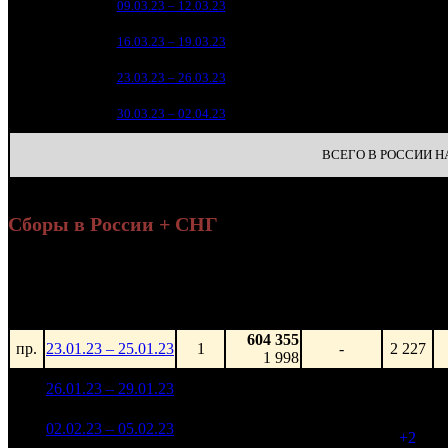
7
09.03.23 – 12.03.23
14
2
5 17
8
16.03.23 – 19.03.23
14
1
1 64
9
23.03.23 – 26.03.23
20
69
10
30.03.23 – 02.04.23
28
ВСЕГО В РОССИИ НА 
Сборы в России + СНГ
Н
Уикенд
Нед.
Уикенд
Место
(сборы /
Изменение
К/т
зрители)
604 355
пр.
23.01.23 – 25.01.23
1
-
2 227
1 998
94 117 804
1
26.01.23 – 29.01.23
3
-
2 227
337 712
64 793 955
2 229
2
02.02.23 – 05.02.23
4
-31.16%
238 311
(
+2
)