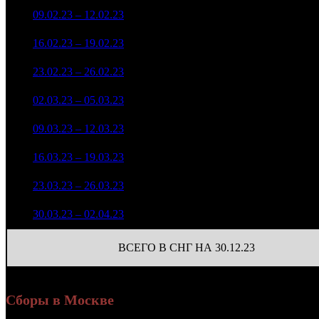
35 848 726
2 055
3
09.02.23 – 12.02.23
6
-44.67%
135 091
(
-174
)
16 108 814
740
4
16.02.23 – 19.02.23
11
-55.06%
61 580
(
-1315
)
23 125 152
404
5
23.02.23 – 26.02.23
9
+43.56%
83 235
(
-336
)
7 028 339
258
6
02.03.23 – 05.03.23
15
-69.61%
25 311
(
-146
)
5 693 765
217
7
09.03.23 – 12.03.23
19
-18.99%
20 884
(
-41
)
5 351 467
184
8
16.03.23 – 19.03.23
17
-6.01%
19 422
(
-33
)
1 856 215
117
9
23.03.23 – 26.03.23
20
-65.31%
7 523
(
-67
)
1 052 437
58
10
30.03.23 – 02.04.23
24
-43.3%
4 068
(
-59
)
ВСЕГО В СНГ НА 30.12.23
Сборы в Москве