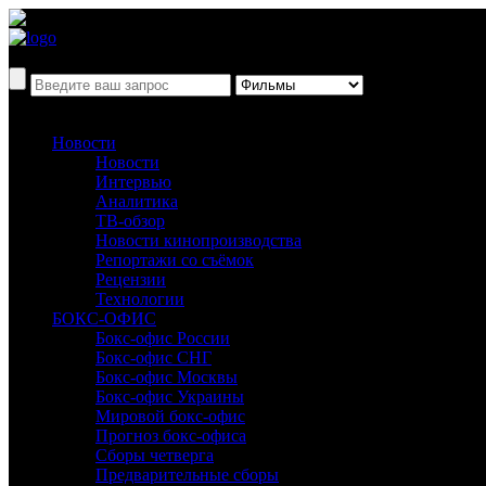
Новости
Новости
Интервью
Аналитика
ТВ-обзор
Новости кинопроизводства
Репортажи со съёмок
Рецензии
Технологии
БОКС-ОФИС
Бокс-офис России
Бокс-офис СНГ
Бокс-офис Москвы
Бокс-офис Украины
Мировой бокс-офис
Прогноз бокс-офиса
Сборы четверга
Предварительные сборы