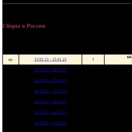
Россия + СНГ
302
ил
Сборы в России
Уикенд
Нед.
Уикенд
Место
(сборы /
зрители)
60
пр.
23.01.23 – 25.01.23
1
82 67
1
26.01.23 – 29.01.23
3
29
58 47
2
02.02.23 – 05.02.23
4
21
32 74
3
09.02.23 – 12.02.23
6
12
15 07
4
16.02.23 – 19.02.23
10
5
22 70
5
23.02.23 – 26.02.23
8
8
6 74
6
02.03.23 – 05.03.23
13
2
5 49