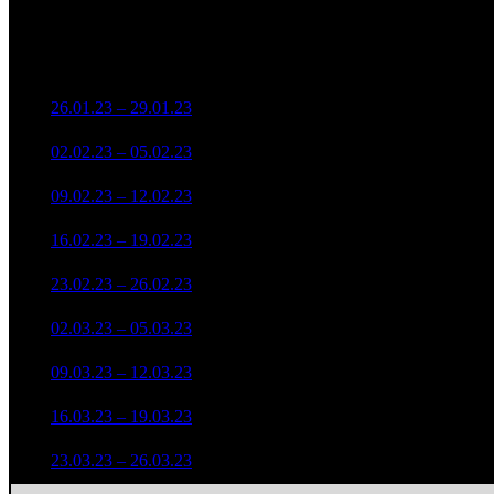
Уикенд
Доля от сборов
Нед.
Уикенд
Место
(сборы /
К/т
в России
зрители)
14 996 710
1
26.01.23 – 29.01.23
5
18,1%
111
41 066
10 980 815
108
2
02.02.23 – 05.02.23
5
18,8%
31 540
(
-3
)
7 016 243
101
3
09.02.23 – 12.02.23
6
21,4%
20 662
(
-7
)
3 734 061
88
4
16.02.23 – 19.02.23
9
24,8%
11 749
(
-13
)
5 999 652
70
5
23.02.23 – 26.02.23
9
26,4%
18 532
(
-18
)
1 865 339
56
6
02.03.23 – 05.03.23
11
27,7%
5 843
(
-14
)
1 530 256
51
7
09.03.23 – 12.03.23
11
27,8%
4 833
(
-5
)
1 401 656
46
8
16.03.23 – 19.03.23
13
27,1%
4 346
(
-5
)
401 942
29
9
23.03.23 – 26.03.23
14
24,5%
1 305
(
-17
)