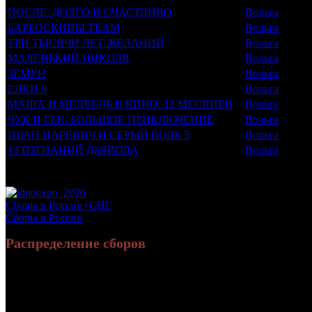
ПОСЛЕ. ДОЛГО И СЧАСТЛИВО
Вольга
БАРБОСКИНЫ TEAM
Вольга
ТРИ ТЫСЯЧИ ЛЕТ ЖЕЛАНИЙ
Вольга
МАЛЕНЬКИЙ НИКОЛЯ
Вольга
ЗЕМУН
Вольга
ЕЛКИ 9
Вольга
МАША И МЕДВЕДЬ В КИНО: 12 МЕСЯЦЕВ
Вольга
ЧУК И ГЕК. БОЛЬШОЕ ПРИКЛЮЧЕНИЕ
Вольга
ИВАН ЦАРЕВИЧ И СЕРЫЙ ВОЛК 5
Вольга
13 ИЗГНАНИЙ ДЬЯВОЛА
Вольга
Потенциальный охват аудитории трейлера фильма
Просим сообщать в редакцию БК о найденых неточностях.
Сборы в России+СНГ
Сборы в России
Распределение сборов
Россия:
272
СНГ:
30