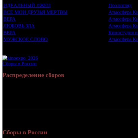
ИДЕАЛЬНЫЙ ЛЖЕЦ
Про:взгляд
ВСЕ МОИ ДРУЗЬЯ МЕРТВЫ
Атмосфера К
ВЕРА
Атмосфера К
ЛЮБОВЬ ЗЛА
Атмосфера К
ВЕРА
Киностудия и
МУЖСКОЕ СЛОВО
Атмосфера К
Потенциальный охват аудитории трейлера фильма
Просим сообщать в редакцию БК о найденых неточностях.
Сборы в России
Распределение сборов
Россия:
СНГ:
Россия + СНГ
Сборы в России