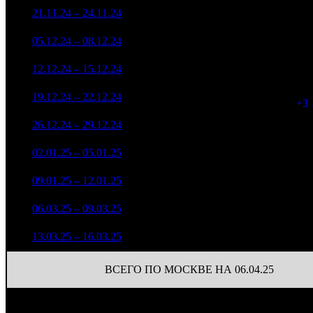
5 598 552
35
6
21.11.24 – 24.11.24
10
71,7%
7 578
(
-5
)
2 715 815
8
05.12.24 – 08.12.24
10
79,3%
31
4 411
3 653 952
9
12.12.24 – 15.12.24
7
78,2%
31
5 730
3 369 168
34
10
19.12.24 – 22.12.24
8
78,0%
5 265
(
+3
)
2 641 134
33
11
26.12.24 – 29.12.24
9
75,9%
3 739
(
-1
)
4 610 682
26
12
02.01.25 – 05.01.25
10
69,6%
5 391
(
-7
)
2 642 113
25
13
09.01.25 – 12.01.25
11
71,1%
3 451
(
-1
)
2 503 691
21
06.03.25 – 09.03.25
13
58,1%
33
3 447
1 232 346
31
22
13.03.25 – 16.03.25
16
64,3%
1 918
(
-2
)
ВСЕГО ПО МОСКВЕ НА 06.04.25