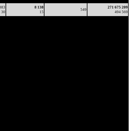
383
8 138
271 675 209
549
30
15
494 569