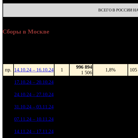
ВСЕГО В РОССИИ НА 
Сборы в Москве
Уикенд
Доля от сборов
Нед.
Уикенд
Место
(сборы /
К/т
в России
зрители)
996 894
пр.
14.10.24 – 16.10.24
1
1,8%
105
1 506
24 159 845
1
17.10.24 – 20.10.24
1
43,5%
105
31 226
18 033 330
2
24.10.24 – 27.10.24
3
47,8%
105
25 337
11 769 969
83
3
31.10.24 – 03.11.24
5
61,4%
16 203
(
-22
)
10 570 548
59
4
07.11.24 – 10.11.24
5
67,8%
14 134
(
-24
)
7 556 827
40
5
14.11.24 – 17.11.24
7
67,6%
9 890
(
-19
)