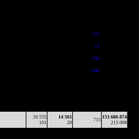
159 959
254
22 042
739
103 676 482
217
7
30
(
-25
)
139 851
87 607
181
15 005
616
107 888 976
142
6
24
(
-123
)
144 262
117 869
78
46 846
638
115 943 981
185
3
73
(
+22
)
157 348
99 093
228
14 777
640
120 346 974
155
7
23
(
+2
)
164 687
80 034
193
13 685
706
124 166 896
113
6
19
(
+66
)
170 804
177 334
108
42 692
855
130 547 739
207
4
50
(
+149
)
178 312
105 685
125
21 137
766
136 207 432
138
5
28
(
-89
)
185 237
75 869
120
20 864
726
150 069 802
104
4
29
(
-40
)
208 635
39 753
198
6 224
643
151 866 342
62
6
10
(
-83
)
211 608
10 555
14 561
153 686 874
715
101
20
215 008