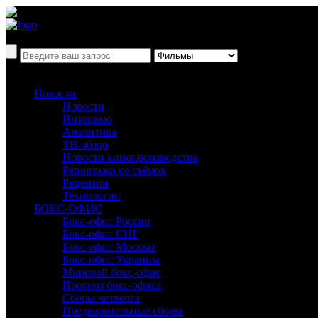
Новости
Новости
Интервью
Аналитика
ТВ-обзор
Новости кинопроизводства
Репортажи со съёмок
Рецензии
Технологии
БОКС-ОФИС
Бокс-офис России
Бокс-офис СНГ
Бокс-офис Москвы
Бокс-офис Украины
Мировой бокс-офис
Прогноз бокс-офиса
Сборы четверга
Предварительные сборы