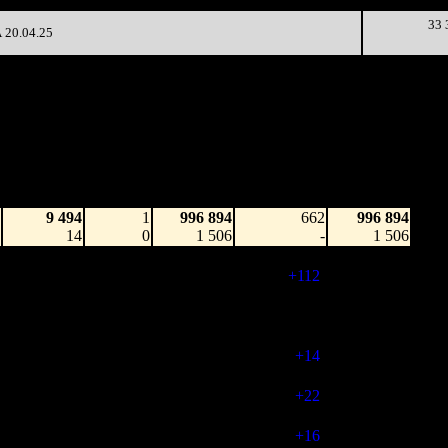
33 
20.04.25
Наработка
Наработка
Сеансы /
Тотал
на к/т
на сеанс
Сеансов
Цена билета
(сборы/
(сборы/
(сборы/
на к/т
зрители)
зрители)
зрители)
9 494
1
996 894
662
996 894
14
0
1 506
-
1 506
230 094
1 658
14 572
774
25 156 739
297
16
19
(
+112
)
32 732
171 746
852
21 166
712
50 622 361
241
8
30
(
-62
)
71 082
141 807
606
19 422
726
68 300 150
195
7
27
(
+14
)
97 362
179 162
-
-
748
85 147 983
240
-
-
(
+22
)
120 932
188 921
-
-
764
95 822 081
247
-
-
(
+16
)
136 006