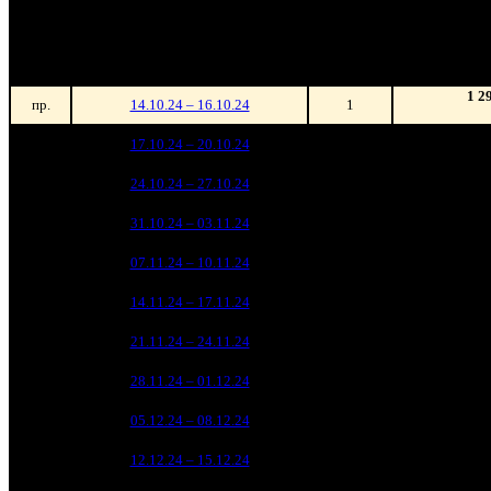
Уикенд
Нед.
Уикенд
Место
(сборы /
зрители)
1 2
пр.
14.10.24 – 16.10.24
1
55 5
1
17.10.24 – 20.10.24
3
1
37 7
2
24.10.24 – 27.10.24
6
19 1
3
31.10.24 – 03.11.24
9
15 5
4
07.11.24 – 10.11.24
10
11 1
5
14.11.24 – 17.11.24
12
7 8
6
21.11.24 – 24.11.24
13
3 7
7
28.11.24 – 01.12.24
18
3 4
8
05.12.24 – 08.12.24
24
4 6
9
12.12.24 – 15.12.24
17
4 3