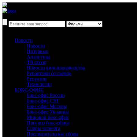
Новости
Новости
Интервью
Аналитика
ТВ-обзор
Новости кинопроизводства
Репортажи со съёмок
Рецензии
Технологии
БОКС-ОФИС
Бокс-офис России
Бокс-офис СНГ
Бокс-офис Москвы
Бокс-офис Украины
Мировой бокс-офис
Прогноз бокс-офиса
Сборы четверга
Предварительные сборы