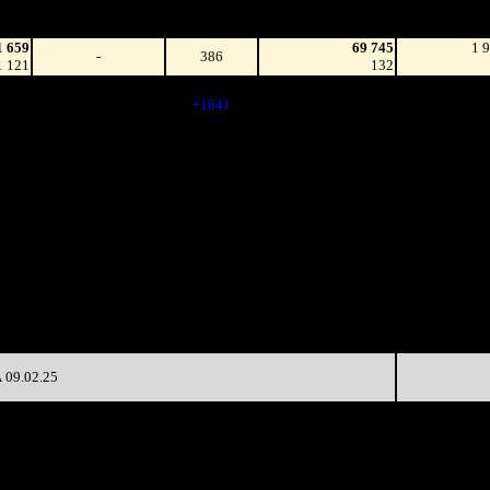
(сборы/
на к/т
зрители)
1 659
69 745
1 
-
386
1 121
132
2 700
2 027
76 104
-
4 168
(
+1641
)
170
8 207
103 255
+35.68%
2 027
7 663
231
6 960
1 290
221 067
+36.25%
0 097
(
-737
)
388
1 057
950
83 948
-72.03%
8 773
(
-340
)
167
3 509
620
44 941
-65.06%
6 788
(
-330
)
92
7 617
270
33 473
-67.56%
9 045
(
-350
)
71
2 801
105
22 217
-74.19%
4 895
(
-165
)
47
09.02.25