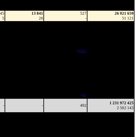
(сборы/
зрители)
зрители)
945
13 841
527
26 921 659
5
26
-
51 121
-
-
448
195 735 981
-
-
(
-79
)
427 868
-
-
448
483 381 952
-
-
(
-79
)
1 094 302
-
-
570
928 977 134
-
-
(
+122
)
1 918 991
-
-
502
1 155 194 251
-
-
(
-68
)
2 336 405
-
-
491
1 206 811 110
-
-
(
-11
)
2 445 227
-
-
475
1 223 913 374
-
-
(
-16
)
2 484 304
-
-
477
1 228 702 829
-
-
(
+2
)
2 495 640
1 231 972 425
-
-
492
2 502 143