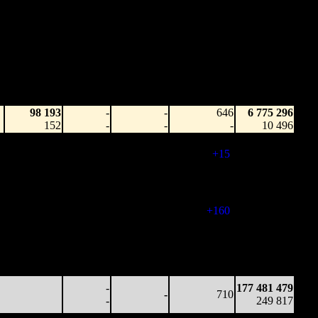
Наработка
Наработка
Сеансы /
Тотал
на к/т
на сеанс
Сеансов
Цена билета
(сборы/
(сборы/
(сборы/
на к/т
зрители)
зрители)
зрители)
98 193
-
-
646
6 775 296
152
-
-
-
10 496
387 642
-
-
661
30 323 161
586
-
-
(
+15
)
46 772
404 187
-
-
652
72 987 686
)
619
-
-
(
-9
)
115 133
496 990
-
-
812
141 977 935
612
-
-
(
+160
)
204 304
152 132
-
-
692
173 512 533
220
-
-
(
-120
)
246 167
57 946
-
-
634
177 481 479
)
91
-
-
(
-58
)
249 817
-
177 481 479
-
710
-
249 817