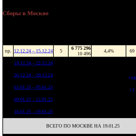
Сборы в Москве
Уикенд
Доля от сборов
Нед.
Уикенд
Место
(сборы /
К/т
в России
зрители)
6 775 296
пр.
12.12.24 – 15.12.24
5
4,4%
69
10 496
26 747 295
1
19.12.24 – 22.12.24
1
17,3%
69
40 456
33 547 527
83
2
26.12.24 – 29.12.24
1
16,0%
51 416
(
+14
41 747 187
84
3
02.01.25 – 05.01.25
3
14,6%
51 398
(
+1
)
12 018 407
79
4
09.01.25 – 12.01.25
4
15,1%
17 365
(
-5
)
3 824 415
66
5
16.01.25 – 19.01.25
8
13,7%
6 033
(
-13
ВСЕГО ПО МОСКВЕ НА 19.01.25