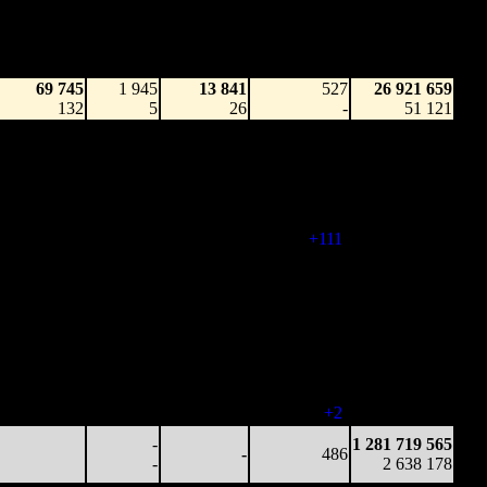
Наработка
Наработка
Сеансы /
Тотал
на к/т
на сеанс
Сеансов
Цена билета
(сборы/
(сборы/
(сборы/
на к/т
зрители)
зрители)
зрители)
69 745
1 945
13 841
527
26 921 659
132
5
26
-
51 121
75 141
-
-
445
199 268 516
169
-
-
(
-82
)
438 539
102 071
-
-
444
494 757 758
230
-
-
(
-1
)
1 129 054
211 781
-
-
555
965 185 837
382
-
-
(
+111
)
2 017 620
78 041
-
-
497
1 202 826 094
157
-
-
(
-58
)
2 464 062
42 496
-
-
485
1 256 717 174
88
-
-
(
-12
)
2 579 151
31 182
-
-
472
1 274 547 170
66
-
-
(
-13
)
2 619 721
21 726
-
-
474
1 278 430 578
46
-
-
(
+2
)
2 631 238
-
1 281 719 565
-
486
-
2 638 178