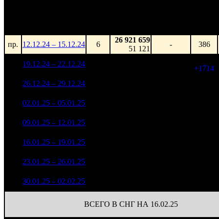
Уикенд
Нед.
Уикенд
Место
(сборы /
Изменение
К/т
зрители)
26 921 659
пр.
12.12.24 – 15.12.24
6
-
386
51 121
157 795 235
2 100
1
19.12.24 – 22.12.24
2
-
354 839
(
+1714
)
214 348 461
2
26.12.24 – 29.12.24
1
+35.84%
2 100
483 050
305 811 271
1 444
3
02.01.25 – 05.01.25
3
+42.67%
551 320
(
-656
)
83 893 755
1 075
4
09.01.25 – 12.01.25
3
-72.57%
168 643
(
-369
)
28 727 443
676
5
16.01.25 – 19.01.25
7
-65.76%
59 286
(
-399
)
9 229 799
296
6
23.01.25 – 26.01.25
12
-67.87%
19 571
(
-380
)
2 346 355
108
7
30.01.25 – 02.02.25
26
-74.58%
4 950
(
-188
)
ВСЕГО В СНГ НА 16.02.25