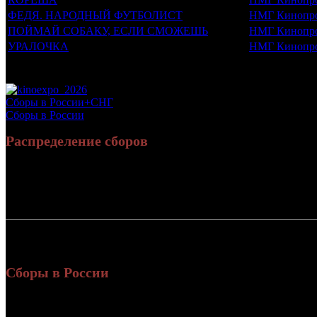
ФЕДЯ. НАРОДНЫЙ ФУТБОЛИСТ
НМГ Кинопр
ПОЙМАЙ СОБАКУ, ЕСЛИ СМОЖЕШЬ
НМГ Кинопр
УРАЛОЧКА
НМГ Кинопр
Потенциальный охват аудитории трейлера фильма
Просим сообщать в редакцию БК о найденых неточностях.
Сборы в России+СНГ
Сборы в России
Распределение сборов
Россия:
1 2
СНГ:
Россия + СНГ
1 2
и
Сборы в России
Уикенд
Нед.
Уикенд
Место
(сборы /