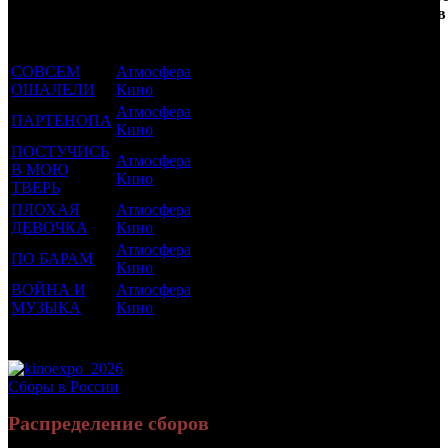
которым был
Дистрибьютор
рейтинг
недель
зрителей в
прикреплен
фильма
до
РФ, млн
трейлер
старта
СОВСЕМ
Атмосфера
16 +
15
0.101
ОШАЛЕЛИ
Кино
Атмосфера
ПАРТЕНОПА
18 +
13
0.089
Кино
ПОСТУЧИСЬ
Атмосфера
В МОЮ
12 +
12
0.323
Кино
ТВЕРЬ
ПЛОХАЯ
Атмосфера
16 +
10
0.429
ДЕВОЧКА
Кино
Атмосфера
ПО БАРАМ
18 +
8
0.032
Кино
ВОЙНА И
Атмосфера
12 +
7
0.298
МУЗЫКА
Кино
Потенциальный охват аудитории трейлера фильма
1.272
Просим сообщать в редакцию БК о найденых неточностях.
Сборы в России
Распределение сборов