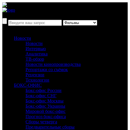
Новости
Новости
Интервью
Аналитика
ТВ-обзор
Новости кинопроизводства
Репортажи со съёмок
Рецензии
Технологии
БОКС-ОФИС
Бокс-офис России
Бокс-офис СНГ
Бокс-офис Москвы
Бокс-офис Украины
Мировой бокс-офис
Прогноз бокс-офиса
Сборы четверга
Предварительные сборы