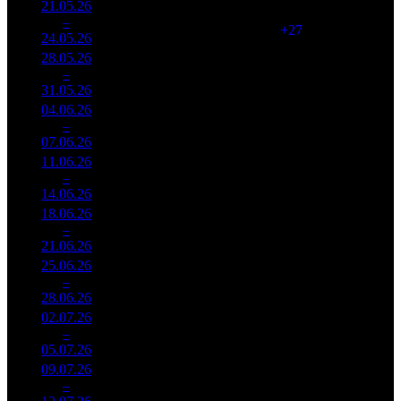
21.05.26
28 515
2 019
14 124
2
–
6
857
-42.26%
(
+27
)
38
24.05.26
77 624
28.05.26
18 496
960
19 267
3
–
9
777
-35.14%
(
-1059
)
53
31.05.26
50 733
04.06.26
7 165
450
15 922
4
–
14
009
-61.26%
(
-510
)
46
07.06.26
20 674
11.06.26
4 094
200
20 475
5
–
16
998
-42.85%
(
-250
)
55
14.06.26
10 948
18.06.26
2 424
155
15 640
6
–
20
199
-40.8%
(
-45
)
45
21.06.26
6 930
25.06.26
865 043
75
11 534
7
–
28
-64.32%
2 492
(
-80
)
33
28.06.26
02.07.26
418 329
45
9 296
8
–
30
-51.64%
1 128
(
-30
)
25
05.07.26
09.07.26
358 775
30
11 959
9
–
37
-14.24%
943
(
-15
)
31