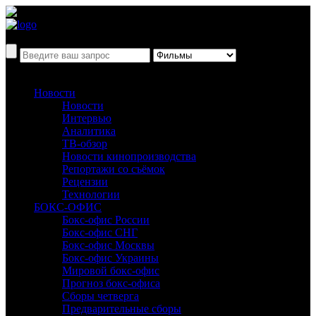
Новости
Новости
Интервью
Аналитика
ТВ-обзор
Новости кинопроизводства
Репортажи со съёмок
Рецензии
Технологии
БОКС-ОФИС
Бокс-офис России
Бокс-офис СНГ
Бокс-офис Москвы
Бокс-офис Украины
Мировой бокс-офис
Прогноз бокс-офиса
Сборы четверга
Предварительные сборы