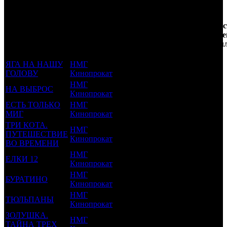
Кол-
Фильмы, к
Возрастной
во
Количес
которым был
Дистрибьютор
рейтинг
недель
зрителе
прикреплен
фильма
до
РФ, м
трейлер
старта
ЯГА НА НАШУ
НМГ
6 +
26
0.696
ГОЛОВУ
Кинопрокат
НМГ
НА ВЫБРОС
6 +
25
0.003
Кинопрокат
ЕСТЬ ТОЛЬКО
НМГ
12 +
24
0.162
МИГ
Кинопрокат
ТРИ КОТА.
НМГ
ПУТЕШЕСТВИЕ
0 +
22
0.486
Кинопрокат
ВО ВРЕМЕНИ
НМГ
ЕЛКИ 12
6 +
21
1.46
Кинопрокат
НМГ
БУРАТИНО
6 +
19
4.634
Кинопрокат
НМГ
ТЮЛЬПАНЫ
12 +
10
0.196
Кинопрокат
ЗОЛУШКА.
НМГ
ТАЙНА ТРЕХ
6 +
5
0.057