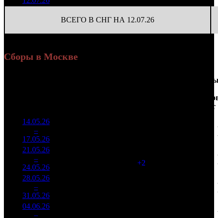
12.07.26
ВСЕГО В СНГ НА 12.07.26
Сборы в Москве
Доля
Наработка
Сеанс
Уикенд
от
на к/т
/
Нед.
Уикенд
Место
(сборы /
сборов
К/т
(сборы/
Сеансо
зрители)
в
зрители)
на к/т
России
14.05.26
6 863
92 746
1
–
3
210
14,0%
74
180
17.05.26
13 351
21.05.26
3 933
76
51 763
2
–
7
997
13,9%
(
+2
)
104
24.05.26
7 871
28.05.26
3 330
59
56 442
3
–
9
059
18,0%
(
-17
)
127
31.05.26
7 522
04.06.26
1 029
44
23 401
4
–
12
658
14,5%