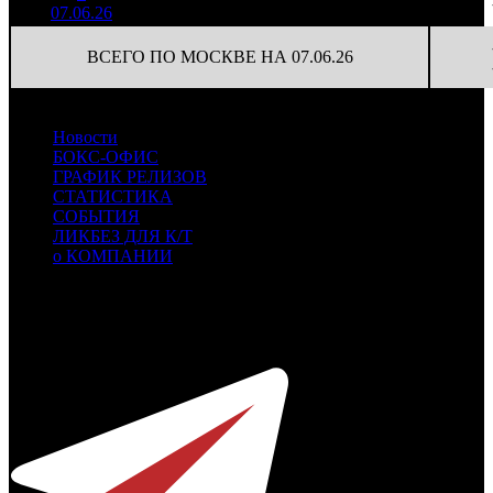
(
-15
)
54
07.06.26
2 386
ВСЕГО ПО МОСКВЕ НА 07.06.26
Новости
БОКС-ОФИС
ГРАФИК РЕЛИЗОВ
СТАТИСТИКА
СОБЫТИЯ
ЛИКБЕЗ ДЛЯ К/Т
о КОМПАНИИ
Профессиональное издание о кинопрокате.
© 2012-2026
Телефон / факс +7-495-785-62-82