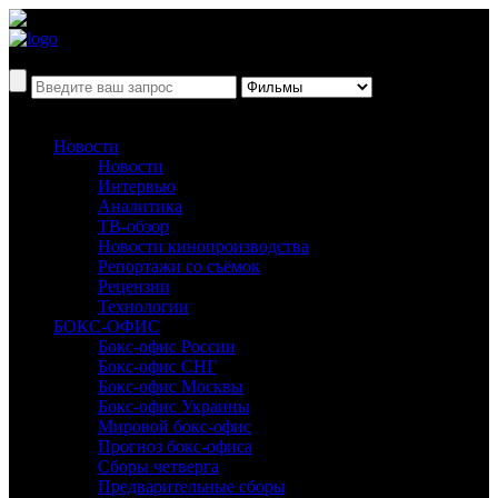
Новости
Новости
Интервью
Аналитика
ТВ-обзор
Новости кинопроизводства
Репортажи со съёмок
Рецензии
Технологии
БОКС-ОФИС
Бокс-офис России
Бокс-офис СНГ
Бокс-офис Москвы
Бокс-офис Украины
Мировой бокс-офис
Прогноз бокс-офиса
Сборы четверга
Предварительные сборы