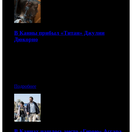
В Канны прибыл «Титан» Джулии
Дюкорно
Это безумная смесь концептуальной жестокости и
абсолютной глупости
14.07.2021 13:50
Автор: БК
Подробнее
В Каннах нашлось место «Герою» Асгара