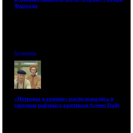
Фархади
Это история несуразного человека, ставшего
заложником социальных сетей
14.07.2021 13:20
Автор: БК
Подробнее
«Петровы в гриппе» расположились в
середине рейтинга критиков Screen Daily
Первая и последняя строчки рейтинга остались без
изменений
13.07.2021 20:30