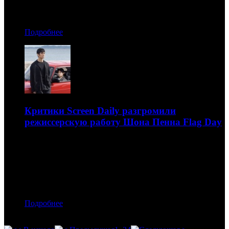
Автор: БК
Подробнее
Критики Screen Daily разгромили
режиссерскую работу Шона Пенна Flag Day
Наивысшая оценка теперь у картины Drive My Car
Рюсукэ Хамагути
12.07.2021 18:20
Автор: БК
Подробнее