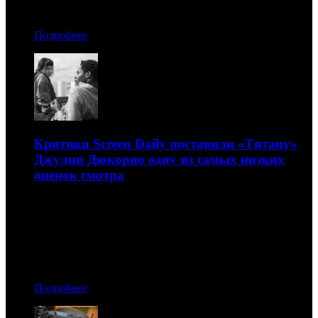
Автор: БК
Подробнее
Критики Screen Daily поставили «Титану»
Джулии Дюкорно одну из самых низких
оценок смотра
При этом новая работа Асгара Фархади принята без
энтузиазма
14.07.2021 19:20
Автор: БК
Подробнее