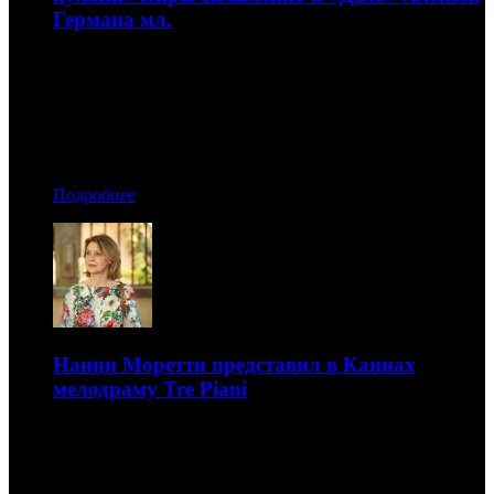
Германа мл.
Обе картины были показаны в программе «Особый
взгляд»
13.07.2021 00:20
Автор: БК
Подробнее
Нанни Моретти представил в Каннах
мелодраму Tre Piani
Это экранизация израильского романа, действие
которого переносится в пригород Рима
12.07.2021 19:20