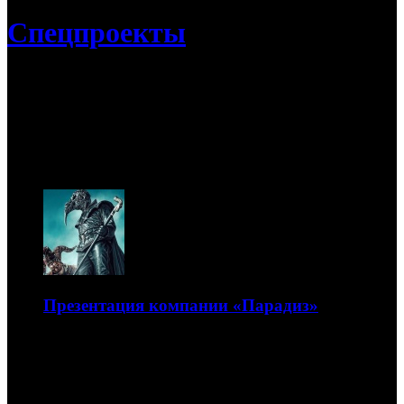
Спецпроекты
10.08
Международный форум «Российский
кинобизнес»-2021
Презентация компании «Парадиз»
Презентация компании «Парадиз»: партнерство с
«Каропрокатом», ставка на хорроры, арт-мейнстрим и
семейное кино
09.12.2021 21:10