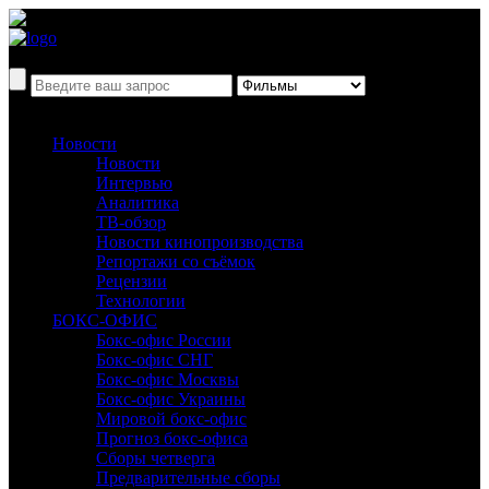
Новости
Новости
Интервью
Аналитика
ТВ-обзор
Новости кинопроизводства
Репортажи со съёмок
Рецензии
Технологии
БОКС-ОФИС
Бокс-офис России
Бокс-офис СНГ
Бокс-офис Москвы
Бокс-офис Украины
Мировой бокс-офис
Прогноз бокс-офиса
Сборы четверга
Предварительные сборы