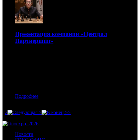
Презентация компании «Централ
Партнершип»
Презентация компании «Централ Партнершип»:
блокбастеры Paramount, молчаливые мужчины и
«Чемпион мира»
07.12.2021 04:20
Автор: Никита Никитин
Подробнее
1
2
Новости
БОКС-ОФИС