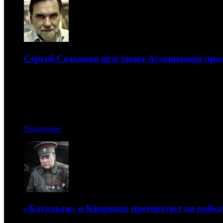
Cергей Cельянов возглавил Ассоциацию прод
Также в организацию приняли компанию «ТМ Продакшн
24.02.2015 16:30
Автор: Анастасия Дугинова
Подробнее
«Батальон» и Kingsman претендуют на побед