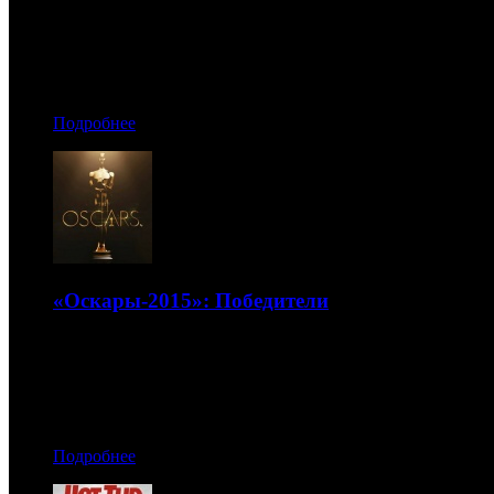
Российская военная драма идет на 150+ млн
23.02.2015 18:50
Автор: Андрей Белый
Подробнее
«Оскары-2015»: Победители
Главную награду получил «Бердмэн»
23.02.2015 00:40
Автор: Андрей Белый
Подробнее