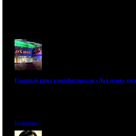
Новости
08.08
Главный приз кинофестиваля «Дух огня» по
Жюри отметило и российские картины «Класс коррекции
25.02.2015 09:50
Автор: Анастасия Дугинова
Подробнее