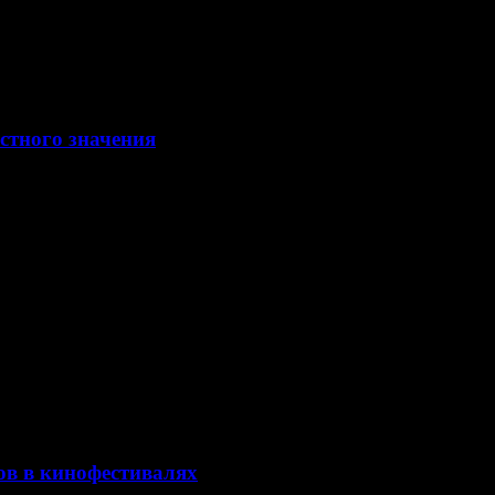
стного значения
и со стороны новинок
ов в кинофестивалях