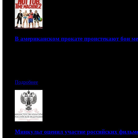
В американском прокате проистекают бои ме
Тройка лидеров прошлого уикенда избежала конкуренци
21.02.2015 00:50
Автор: Семен Брожитов
Подробнее
Минкульт оценил участие российских фильм