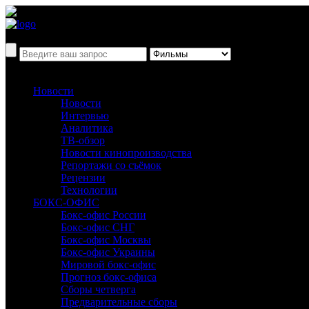
Новости
Новости
Интервью
Аналитика
ТВ-обзор
Новости кинопроизводства
Репортажи со съёмок
Рецензии
Технологии
БОКС-ОФИС
Бокс-офис России
Бокс-офис СНГ
Бокс-офис Москвы
Бокс-офис Украины
Мировой бокс-офис
Прогноз бокс-офиса
Сборы четверга
Предварительные сборы