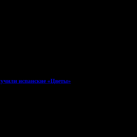
лучили испанские «Цветы»
» и «Полное превращение»