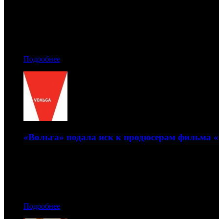
Результаты названы крайне успешными
20.02.2015 12:50
Автор: Семен Брожитов
Подробнее
«Вольга» подала иск к продюсерам фильма 
Дистрибьютор требует опровержения
19.02.2015 19:30
Автор: Анастасия Дугинова
Подробнее