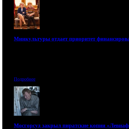
Минкультуры отдает приоритет финансирова
Ведомство готово выделять до 60 млн рублей на один пр
19.02.2015 11:20
Автор: Анастасия Дугинова
Подробнее
Мосгорсуд закрыл пиратские копии «Левиафа