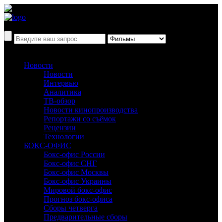
Новости
Новости
Интервью
Аналитика
ТВ-обзор
Новости кинопроизводства
Репортажи со съёмок
Рецензии
Технологии
БОКС-ОФИС
Бокс-офис России
Бокс-офис СНГ
Бокс-офис Москвы
Бокс-офис Украины
Мировой бокс-офис
Прогноз бокс-офиса
Сборы четверга
Предварительные сборы