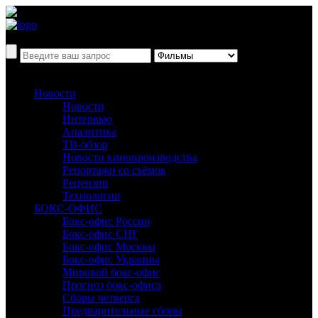
Новости
Новости
Интервью
Аналитика
ТВ-обзор
Новости кинопроизводства
Репортажи со съёмок
Рецензии
Технологии
БОКС-ОФИС
Бокс-офис России
Бокс-офис СНГ
Бокс-офис Москвы
Бокс-офис Украины
Мировой бокс-офис
Прогноз бокс-офиса
Сборы четверга
Предварительные сборы