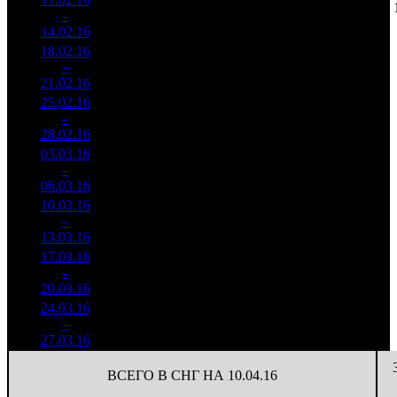
91 909
1
–
3
460
-
838
337
14.02.16
282 460
18.02.16
25 263
806
31 345
2
–
6
848
-67.2%
(
-32
)
117
21.02.16
94 516
25.02.16
5 090
240
21 211
3
–
10
527
-79.85%
(
-566
)
79
28.02.16
18 908
03.03.16
1 616
72
22 455
4
–
15
763
-68.24%
(
-168
)
68
06.03.16
4 870
10.03.16
326 434
11
29 676
5
–
24
-79.81%
894
(
-61
)
81
13.03.16
17.03.16
128 305
3
42 768
6
–
29
-60.69%
377
(
-8
)
126
20.03.16
24.03.16
100 353
2
50 177
7
–
36
-21.79%
220
(
-1
)
110
27.03.16
ВСЕГО В СНГ НА 10.04.16