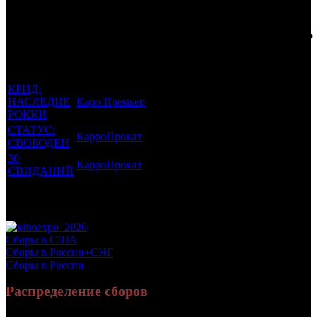
Фильмы, к
Кол-
которым
Возрастной
во
Количество
был
Дистрибьютор
рейтинг
недель
зрителей в
прикреплен
фильма
до
СНГ, млн
трейлер
старта
КРИД:
НАСЛЕДИЕ
Каро Премьер
16 +
4
0.25
РОККИ
СТАТУС:
КарроПрокат
16 +
3
0.682
СВОБОДЕН
30
КарроПрокат
16 +
1
0.456
СВИДАНИЙ
Потенциальный охват аудитории трейлера
1.388
фильма
Просим сообщать в редакцию БК о найденых неточностях.
Сборы в США
Сборы в России+СНГ
Сборы в России
Распределение сборов