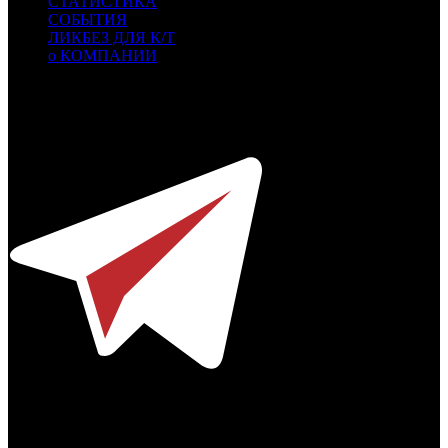
СТАТИСТИКА
СОБЫТИЯ
ЛИКБЕЗ ДЛЯ К/Т
о КОМПАНИИ
Профессиональное издание о кинопрокате.
© 2012-2026
Телефон / факс +7-495-785-62-82