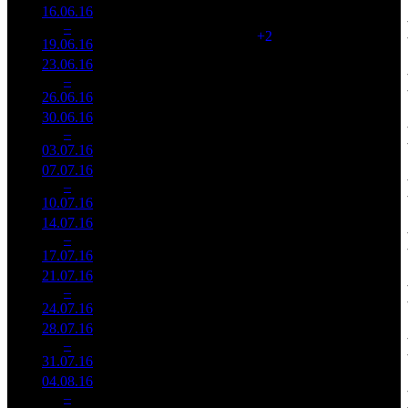
16.06.16
35 016
106
330 345
2
–
2
576
24,2%
(
+2
)
863
19.06.16
91 509
23.06.16
14 376
97
148 212
3
–
3
532
25,3%
(
-9
)
391
26.06.16
37 909
30.06.16
7 420
84
88 337
4
–
5
281
27,9%
(
-13
)
243
03.07.16
20 409
07.07.16
5 744
67
85 735
5
–
8
270
36,3%
(
-17
)
226
10.07.16
15 157
14.07.16
3 230
55
58 738
6
–
7
613
34,4%
(
-12
)
182
17.07.16
10 001
21.07.16
2 425
43
56 395
7
–
7
003
34,2%
(
-12
)
184
24.07.16
7 908
28.07.16
1 794
34
52 777
8
–
10
409
32,7%
(
-9
)
196
31.07.16
6 677
04.08.16
950 725
28
33 954
9
–
10
32,5%
3 481
(
-6
)
124