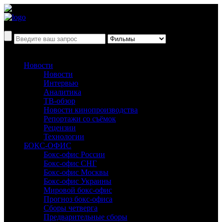
Новости
Новости
Интервью
Аналитика
ТВ-обзор
Новости кинопроизводства
Репортажи со съёмок
Рецензии
Технологии
БОКС-ОФИС
Бокс-офис России
Бокс-офис СНГ
Бокс-офис Москвы
Бокс-офис Украины
Мировой бокс-офис
Прогноз бокс-офиса
Сборы четверга
Предварительные сборы