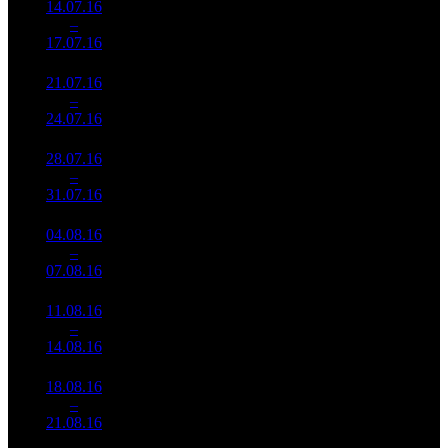
14.07.16
9 409
205
45 901
6
–
9
638
-40.61%
(
-72
)
183
17.07.16
37 425
21.07.16
7 081
160
44 261
7
–
10
743
-24.74%
(
-45
)
180
24.07.16
28 857
28.07.16
5 481
124
44 202
8
–
11
024
-22.6%
(
-36
)
195
31.07.16
24 148
04.08.16
2 923
104
28 107
9
–
10
112
-46.67%
(
-20
)
123
07.08.16
12 820
11.08.16
2 506
78
32 131
10
–
13
226
-14.26%
(
-26
)
142
14.08.16
11 055
18.08.16
1 384
65
21 295
11
–
14
161
-44.77%
(
-13
)
105
21.08.16
6 821