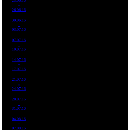
23.06.16
56 846
872
65 191
9 514
3
–
3
437
-60.79%
(
-219
)
248
11
26.06.16
216 022
30.06.16
26 574
490
54 235
4 219
4
–
5
906
-53.25%
(
-382
)
206
9
03.07.16
100 970
07.07.16
15 843
277
57 195
2 203
5
–
9
149
-40.38%
(
-213
)
208
8
10.07.16
57 578
14.07.16
9 399
205
45 853
1 425
6
–
9
888
-40.67%
(
-72
)
182
7
17.07.16
37 367
21.07.16
7 081
160
44 261
1 032
7
–
8
743
-24.66%
(
-45
)
180
6
24.07.16
28 857
28.07.16
5 481
124
44 202
945
8
–
11
024
-22.6%
(
-36
)
195
8
31.07.16
24 148
04.08.16
2 923
104
28 107
578
9
–
10
112
-46.67%
(
-20
)
123
6
07.08.16
12 820