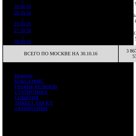
2
–
5
395
39,3%
68
128
16.10.16
8 716
20.10.16
1 971
66
29 874
39
3
–
9
693
41,0%
(
-2
)
77
23.10.16
5 072
27.10.16
906 926
40
22 673
19
4
–
12
33,9%
2 350
(
-26
)
59
30.10.16
3 86
ВСЕГО ПО МОСКВЕ НА 30.10.16
5
Новости
БОКС-ОФИС
ГРАФИК РЕЛИЗОВ
СТАТИСТИКА
СОБЫТИЯ
ЛИКБЕЗ ДЛЯ К/Т
о КОМПАНИИ
Профессиональное издание о кинопрокате.
© 2012-2026
Телефон / факс +7-495-785-62-82