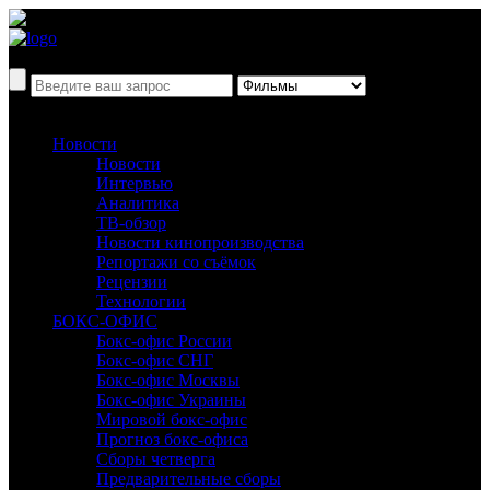
Новости
Новости
Интервью
Аналитика
ТВ-обзор
Новости кинопроизводства
Репортажи со съёмок
Рецензии
Технологии
БОКС-ОФИС
Бокс-офис России
Бокс-офис СНГ
Бокс-офис Москвы
Бокс-офис Украины
Мировой бокс-офис
Прогноз бокс-офиса
Сборы четверга
Предварительные сборы