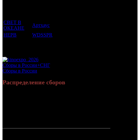
был
Дистрибьютор
рейтинг
недель
зрителей в
прикреплен
фильма
до
СНГ, млн
трейлер
старта
СВЕТ В
Артхаус
16 +
4
0.045
ОКЕАНЕ
НЕРВ
WDSSPR
16 +
3
0.734
Потенциальный охват аудитории трейлера
0.779
фильма
Просим сообщать в редакцию БК о найденых неточностях.
Сборы в России+СНГ
Сборы в России
Распределение сборов
43 979 755
160 393
Россия:
(95.4%)
(93.9%)
руб.
зрит.
2 130 368
10 446
СНГ:
(4.6%)
(6.1%)
руб.
зрит.
Россия +
46 110 123
170 839
СНГ
руб.
зрит.