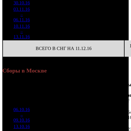
(
-84
)
43
30.10.16
9 364
03.11.16
388 888
16
24 306
5
–
26
-85.46%
1 418
(
-200
)
89
06.11.16
10.11.16
136 037
5
27 207
6
–
36
-65.02%
480
(
-11
)
96
13.11.16
ВСЕГО В СНГ НА 11.12.16
Сборы в Москве
Доля
Наработка
Сеанс
Уикенд
от
на к/т
/
Нед.
Уикенд
Место
(сборы /
сборов
К/т
(сборы/
Сеансо
зрители)
в
зрители)
на к/т
России
06.10.16
6 590
96 926
1 06
1
–
5
985
41,5%
68
234
1
09.10.16
15 908
13.10.16
3 365
49 491
62