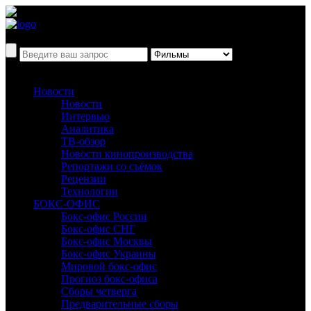
Новости
Новости
Интервью
Аналитика
ТВ-обзор
Новости кинопроизводства
Репортажи со съёмок
Рецензии
Технологии
БОКС-ОФИС
Бокс-офис России
Бокс-офис СНГ
Бокс-офис Москвы
Бокс-офис Украины
Мировой бокс-офис
Прогноз бокс-офиса
Сборы четверга
Предварительные сборы