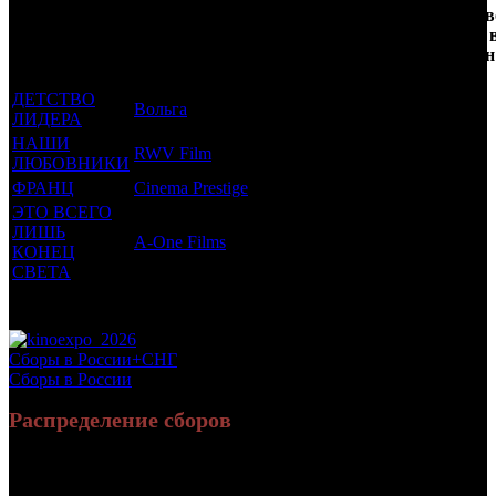
Фильмы, к
Возрастной
во
Количеств
которым был
Дистрибьютор
рейтинг
недель
зрителей 
прикреплен
фильма
до
СНГ, млн
трейлер
старта
ДЕТСТВО
Вольга
18 +
8
0.006
ЛИДЕРА
НАШИ
RWV Film
12 +
4
0.006
ЛЮБОВНИКИ
ФРАНЦ
Cinema Prestige
16 +
3
0.022
ЭТО ВСЕГО
ЛИШЬ
A-One Films
18 +
2
0.066
КОНЕЦ
СВЕТА
Потенциальный охват аудитории трейлера фильма
0.101
Просим сообщать в редакцию БК о найденых неточностях.
Сборы в России+СНГ
Сборы в России
Распределение сборов