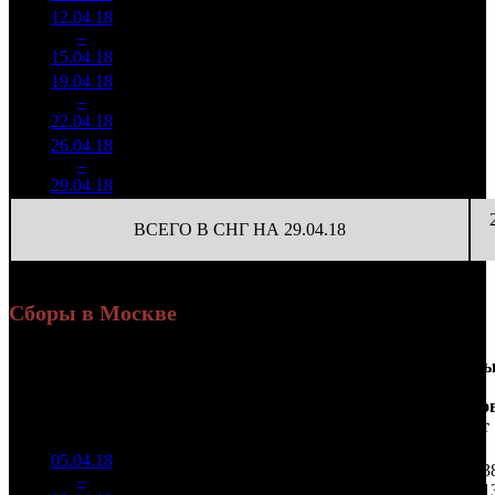
12.04.18
10 677
626
17 057
2
–
7
479
-60.36%
(
-13
)
68
15.04.18
42 695
19.04.18
1 094
81
13 510
3
–
17
315
-89.75%
(
-545
)
54
22.04.18
4 374
26.04.18
291 841
29
10 063
4
–
26
-73.33%
1 272
(
-52
)
44
29.04.18
ВСЕГО В СНГ НА 29.04.18
Сборы в Москве
Доля
Наработка
Сеанс
Уикенд
от
на к/т
/
Нед.
Уикенд
Место
(сборы /
сборов
К/т
(сборы/
Сеансо
зрители)
в
зрители)
на к/т
России
05.04.18
5 679
75 733
93
1
–
5
964
22,2%
75
196
1