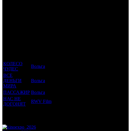
Производство:
США, Австралия
Рейтинг МКРФ:
16+
Трейлеринг
Фильмы, к
Кол-
которым
Возрастной
во
Количество
был
Дистрибьютор
рейтинг
недель
зрителей в
прикреплен
фильма
до
РФ, млн
трейлер
старта
КОЛЕСО
Вольга
16 +
8
0.091
ЧУДЕС
ВСЕ
ДЕНЬГИ
Вольга
18 +
6
0.152
МИРА
ПАССАЖИР
Вольга
16 +
4
0.48
НАС НЕ
RWV Film
18 +
-21
0.005
ДОГОНЯТ
Потенциальный охват аудитории трейлера
0.729
фильма
Просим сообщать в редакцию БК о найденых неточностях.