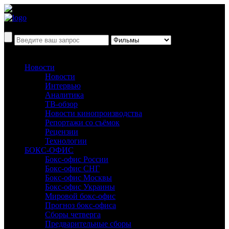
Новости
Новости
Интервью
Аналитика
ТВ-обзор
Новости кинопроизводства
Репортажи со съёмок
Рецензии
Технологии
БОКС-ОФИС
Бокс-офис России
Бокс-офис СНГ
Бокс-офис Москвы
Бокс-офис Украины
Мировой бокс-офис
Прогноз бокс-офиса
Сборы четверга
Предварительные сборы