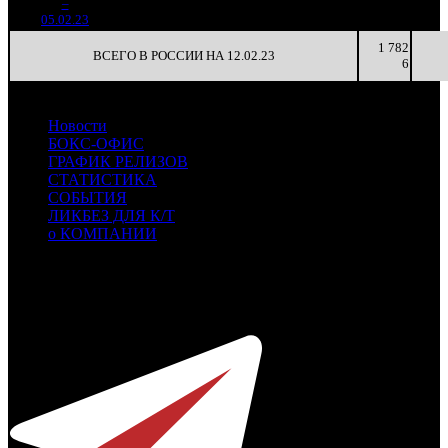
2
–
38
-85.75%
794
(
-204
)
10
2
05.02.23
1 782
ВСЕГО В РОССИИ НА 12.02.23
6
Новости
БОКС-ОФИС
ГРАФИК РЕЛИЗОВ
СТАТИСТИКА
СОБЫТИЯ
ЛИКБЕЗ ДЛЯ К/Т
о КОМПАНИИ
Профессиональное издание о кинопрокате.
© 2012-2026
Телефон / факс +7-495-785-62-82