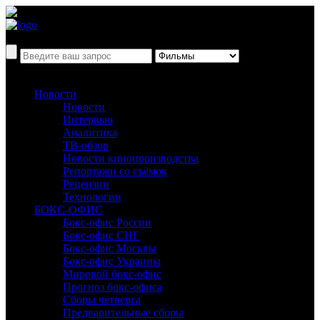
Новости
Новости
Интервью
Аналитика
ТВ-обзор
Новости кинопроизводства
Репортажи со съёмок
Рецензии
Технологии
БОКС-ОФИС
Бокс-офис России
Бокс-офис СНГ
Бокс-офис Москвы
Бокс-офис Украины
Мировой бокс-офис
Прогноз бокс-офиса
Сборы четверга
Предварительные сборы