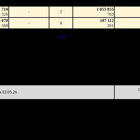
на к/т
зрители)
1 710
1 055 855
-
2
1 526
763
2 670
187 112
-
6
1 568
261
2 076
116
46 139
+376.73%
8 402
(
+110
)
72
5 490
56
49 741
-47.95%
4 335
(
-60
)
77
5 539
33
51 683
-38.77%
2 938
(
-23
)
89
8 123
23
32 527
-56.14%
1 357
(
-10
)
59
0 891
18
26 716
-35.72%
985
(
-5
)
55
1
03.05.26
Наработка
Наработка
Сеансы /
Тотал
на к/т
на сеанс
Сеансов
Цена билета
(сборы/
(сборы/
(сборы/