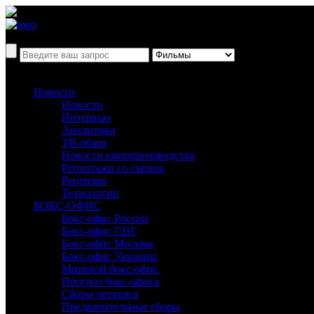
Новости
Новости
Интервью
Аналитика
ТВ-обзор
Новости кинопроизводства
Репортажи со съёмок
Рецензии
Технологии
БОКС-ОФИС
Бокс-офис России
Бокс-офис СНГ
Бокс-офис Москвы
Бокс-офис Украины
Мировой бокс-офис
Прогноз бокс-офиса
Сборы четверга
Предварительные сборы