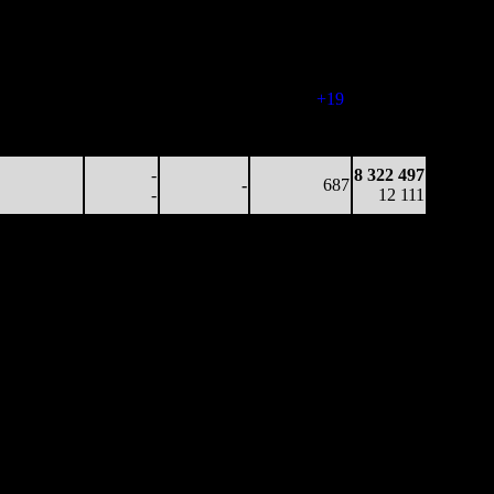
на к/т
зрители)
зрители)
зрители)
107 416
-
-
751
3 222 487
143
-
-
-
4 291
101 537
-
-
770
6 280 774
132
-
-
(
+19
)
8 877
1 370 984
-
-
652
8 322 497
2 104
-
-
(
-118
)
12 111
-
8 322 497
-
687
-
12 111