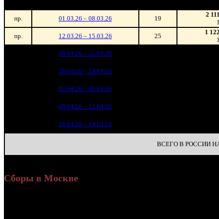
зрители)
2 11
пр.
01.03.26 – 08.03.26
19
1 12
пр.
12.03.26 – 15.03.26
25
5 35
1
19.03.26 – 22.03.26
16
2 78
2
26.03.26 – 29.03.26
20
1 70
3
02.04.26 – 05.04.26
24
74
4
09.04.26 – 12.04.26
24
48
5
16.04.26 – 19.04.26
29
ВСЕГО В РОССИИ НА 
Сборы в Москве
Уикенд
Доля от сборов
Нед.
Уикенд
Место
(сборы /
К/т
в России