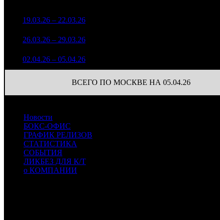
зрители)
3 222 487
1
19.03.26 – 22.03.26
9
60,2%
30
4 291
2 030 748
20
2
26.03.26 – 29.03.26
8
72,9%
2 636
(
-10
)
1 370 984
1
3
02.04.26 – 05.04.26
12
80,4%
2 104
(
-19
)
ВСЕГО ПО МОСКВЕ НА 05.04.26
Новости
БОКС-ОФИС
ГРАФИК РЕЛИЗОВ
СТАТИСТИКА
СОБЫТИЯ
ЛИКБЕЗ ДЛЯ К/Т
о КОМПАНИИ
Профессиональное издание о кинопрокате.
© 2012-2026
Телефон / факс +7-495-785-62-82