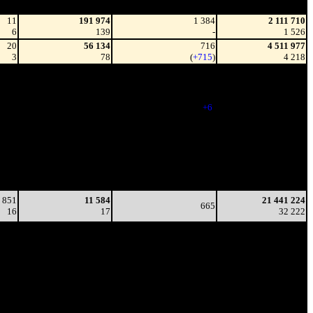
зрители)
зрители)
11
191 974
1 384
2 111 710
6
139
-
1 526
20
56 134
716
4 511 977
3
78
(
+715
)
4 218
521
10 273
637
10 320 682
4
16
(
-79
)
13 435
215
12 956
643
15 863 292
4
20
(
+6
)
22 222
147
11 602
581
18 467 162
4
20
(
-62
)
26 978
68
11 002
551
19 934 576
3
20
(
-30
)
29 792
68
7 072
488
20 624 686
4
14
(
-63
)
31 342
 851
11 584
21 441 224
665
16
17
32 222