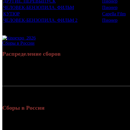
ДРУГИЕ. ПЕРЕВЫПУСК
Пионер
ЧЕЛОВЕК-БЕНЗОПИЛА. ФИЛЬМ
Пионер
КУТЮР
Capella Film
ЧЕЛОВЕК-БЕНЗОПИЛА. ФИЛЬМ 2
Пионер
Потенциальный охват аудитории трейлера фильма
Просим сообщать в редакцию БК о найденых неточностях.
Сборы в России
Распределение сборов
Россия:
СНГ:
Россия + СНГ
Сборы в России
Уикенд
Нед.
Уикенд
Место
(сборы /