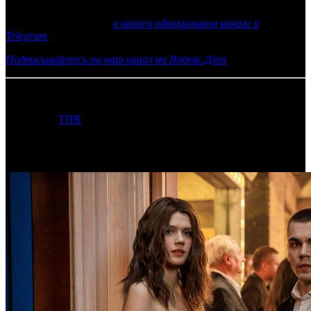
Еще больше новостей
в нашем официальном канале в
Telegram
Подписывайтесь на наш канал на Яндекс.Дзен
17.03.2020 Автор: Артур Чачелов
Источник:
THR
Самое читаемое