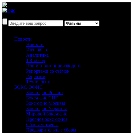
Новости
Новости
Интервью
Аналитика
ТВ-обзор
Новости кинопроизводства
Репортажи со съёмок
Рецензии
Технологии
БОКС-ОФИС
Бокс-офис России
Бокс-офис СНГ
Бокс-офис Москвы
Бокс-офис Украины
Мировой бокс-офис
Прогноз бокс-офиса
Сборы четверга
Предварительные сборы