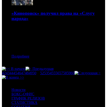
«Кинопоиск» получил права на «Слугу
народа»
Украинский сериал с Владимиром Зеленским в роли
президента пока доступен только по подписке
24.05.2019 13:00
Автор: Артур Чачелов
Подробнее
42
43
44
45
46
47
48
49
50
51
52
53
54
55
56
57
58
59
60
Новости
БОКС-ОФИС
ГРАФИК РЕЛИЗОВ
СТАТИСТИКА
СОБЫТИЯ