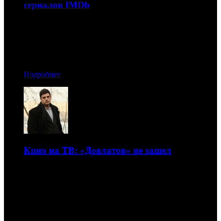
сериалов IMDb
Зрители поставили проекту 9,7 баллов из 10 возможных
30.05.2019 08:50
Автор: Артур Чачелов
Подробнее
Кино на ТВ: «Довлатов» не зашел
Телерейтинги фильмов в эфире федеральных каналов на
неделе с 20 по 26 мая
29.05.2019 14:30
Автор: Артур Чачелов