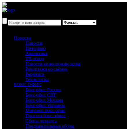
Новости
Новости
Интервью
Аналитика
ТВ-обзор
Новости кинопроизводства
Репортажи со съёмок
Рецензии
Технологии
БОКС-ОФИС
Бокс-офис России
Бокс-офис СНГ
Бокс-офис Москвы
Бокс-офис Украины
Мировой бокс-офис
Прогноз бокс-офиса
Сборы четверга
Предварительные сборы