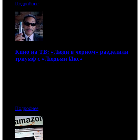
Подробнее
Кино на ТВ: «Люди в черном» разделили
триумф с «Людьми Икс»
Телерейтинги фильмов в эфире федеральных каналов на
неделе с 3 по 9 июня
13.06.2019 14:20
Автор: Артур Чачелов
Подробнее