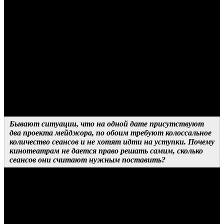
позиций. А если он приходит и видит, что большинство
сеансов отданы одному фильму, у него не остается времени и
возможности попасть на какое-нибудь другое кино. Зритель
делает вывод: смотреть в этом кинотеатре можно только
большие блокбастеры, все остальное проще найти в других
местах, в том числе и на онлайн-площадках. Таким образом
показчики, выигрывая на короткой дистанции, проигрывают
стратегически – когда в прокате нет большого хита, аудитория
к ним не идет, они ее всячески отваживают. Поэтому порой в
долгосрочных интересах самих кинотеатров ставить фильм со
средним кассовым потенциалом не только одним сеансом на
вечер, а расписывать его несколько шире.
Бывают ситуации, что на одной дате присутствуют
два проекта мейджора, по обоим требуют колоссальное
количество сеансов и не хотят идти на уступки. Почему
кинотеатрам не дается право решать самим, сколько
сеансов они считают нужным поставить?
ОТВЕТ ДИСТРИБЬЮТОРА
Кинотеатры как раз имеют право выбирать фильмы, которые
хотят показывать, решать, как они это будут делать. Но
поскольку мы действительно являемся правообладателями
контента, у нас о нем больше информации, то мы всегда ищем