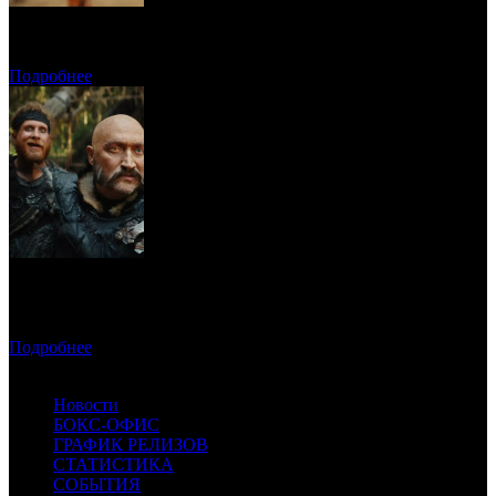
Прогноз кассовых сборов России на уикенде 6-9 августа
Подробнее
Предпродажи уикенда: «Последний богатырь. Колобок»
обогнал «Домовенка Кузю»
Подробнее
доступ запрещен
Новости
БОКС-ОФИС
ГРАФИК РЕЛИЗОВ
СТАТИСТИКА
СОБЫТИЯ