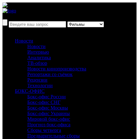
Новости
Новости
Интервью
Аналитика
ТВ-обзор
Новости кинопроизводства
Репортажи со съёмок
Рецензии
Технологии
БОКС-ОФИС
Бокс-офис России
Бокс-офис СНГ
Бокс-офис Москвы
Бокс-офис Украины
Мировой бокс-офис
Прогноз бокс-офиса
Сборы четверга
Предварительные сборы