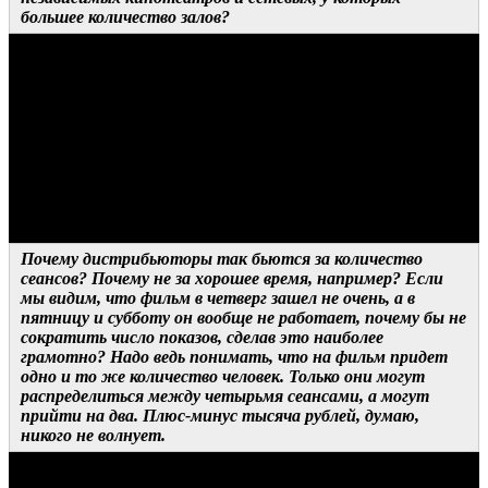
большее количество залов?
ОТВЕТ ДИСТРИБЬЮТОРА
У нас нет каких-то преференций, мы одинаково относимся ко
всем партнерам, предлагаем всем одинаковые условия и
потом с каждым обсуждаем роспись, исходя из
«индивидуальности» площадки, потому что речь может идти
о разной вместительности залов, разном времени сеансов,
которое иногда компенсирует количество, особенности
аудитории и тому подобное.
Почему дистрибьюторы так бьются за количество
сеансов? Почему не за хорошее время, например? Если
мы видим, что фильм в четверг зашел не очень, а в
пятницу и субботу он вообще не работает, почему бы не
сократить число показов, сделав это наиболее
грамотно? Надо ведь понимать, что на фильм придет
одно и то же количество человек. Только они могут
распределиться между четырьмя сеансами, а могут
прийти на два. Плюс-минус тысяча рублей, думаю,
никого не волнует.
ОТВЕТ ДИСТРИБЬЮТОРА 1