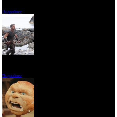
Онлайн-кинотеатр «Иви» рассказал о новинках августа
Подробнее
Предварительная касса четверга: пиратская «Одиссея»
возглавила прокат
Подробнее