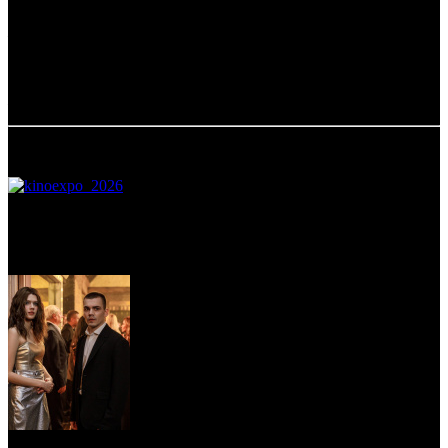
Благодарим всех, кто нашел время на ответы!
При поддержке Фонда кино.
02.10.2019 Автор: Александр Нечаев, Дмитрий Некрасов
Самое читаемое