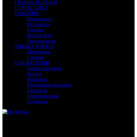
ГРАФИК РЕЛИЗОВ
СТАТИСТИКА
СОБЫТИЯ
Кинопрокат
Фестивали
Онлайн
Фотоотчеты
Спецпроекты
ЛИКБЕЗ ДЛЯ К/Т
Материалы
Словарь
О КОМПАНИИ
Общие сведения
Услуги
Контакты
Размещение рекламы
Партнеры
Обратная связь
Подписка
Раздел «Ликбез для кинотеатров» предназначен для
руководителей и сотрудников кинотеатров в малых городах,
открывшихся по программе поддержки Фонда кино.