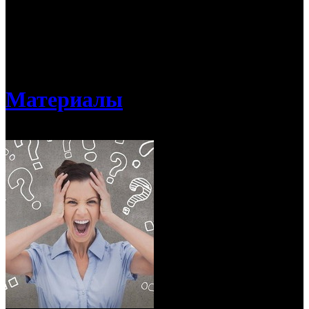
Материалы раздела помогут показчикам, не имеющим опыта
в кинопрокате, восполнить недостающие базовые знания по
разным направлениям (репертуарное планирование,
сотрудничество с дистрибьюторами, техническое оснащение
кинотеатров, концешн и пр.), а также сориентироваться в
актуальных тенденциях кинопрокатного рынка.
Материалы