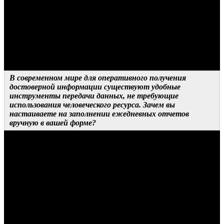
Это следствие того, что условия игры на рынке диктуют
дистрибьюторы – формы договоров составляют именно они.
А дальше все зависит от того, насколько у прокатчика хватает
головы, чтобы не выкручивать кинотеатрам руки. Потому что
сделать это очень просто. Другой вопрос – нужно ли тебе
вообще это выкручивание.
В современном мире для оперативного получения
достоверной информации существуют удобные
инструменты передачи данных, не требующие
использования человеческого ресурса. Зачем вы
настаиваете на заполнении ежедневных отчетов
вручную в вашей форме?
ОТВЕТ ДИСТРИБЬЮТОРА
Не совсем так. Мы настаиваем на автоматической загрузке в
comScore и в ЕАИС (последнее, впрочем, кинотеатры обязаны
делать по закону). Отчеты же просим только в двух случаях.
Первый – когда происходит длительный сбой загрузки
данных из кинотеатра в comScore. Второй – при обнаружении
разницы данных между comScore, ЕАИС и актами. Если же
никаких проблем с выгрузкой и достоверностью данных нет,
мы не требует заполнять отчеты вручную.