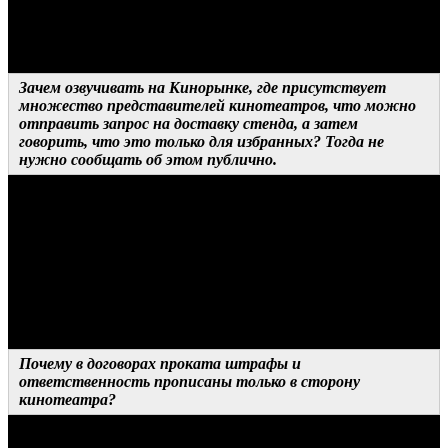
исключительно с пиратством – чаще всего утечки происходят
именно с территории России и СНГ, поэтому
правообладатели опасаются предоставлять «ключи» заранее.
Зачем озвучивать на Кинорынке, где присутствует
множество представителей кинотеатров, что можно
отправить запрос на доставку стенда, а затем
говорить, что это только для избранных? Тогда не
нужно сообщать об этом публично.
ОТВЕТ ДИСТРИБЬЮТОРА
Мне кажется, это какой-то частный случай. Но вообще, это в
чистом виде экономика. У нас есть кинотеатры, которые даже
на блокбастерах не могут собрать 20 тысяч рублей с зала.
Таким хочется задать встречный вопрос: ребята, ну какой вам
стенд? Плюс есть очень дорогие конструкции, которые
ставятся только на топовые площадки.
Почему в договорах проката штрафы и
ответственность прописаны только в сторону
кинотеатра?
ОТВЕТ ДИСТРИБЬЮТОРА