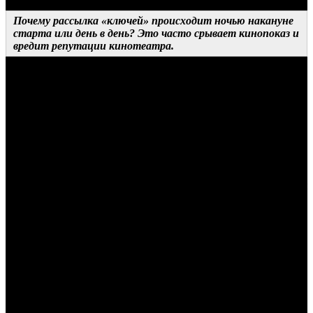
Почему рассылка «ключей» происходит ночью накануне
старта или день в день? Это часто срывает кинопоказ и
вредит репутации кинотеатра.
ОТВЕТ ДИСТРИБЬЮТОРА 1
Это не так. «Ключи» обычно приходят в понедельник или
вторник стартовой недели. Другое дело, что кинотеатры
вовремя не отслеживают этот процесс (90 процентов запросов
по поводу якобы неполученных «ключей» приходит от тех
партнеров, которые не нашли их у себя в почте). Однако есть
линия техподдержки, которую мы всегда указываем в своей
рассылке перед стартом каждого фильма. Плюс бывают и
такие кинотеатры, которые не укладываются в отводимый для
росписи фильма срок, что действительно может приводить к
задержке предоставления «ключей». Но тут вина скорее
наших нерасторопных партнеров.
ОТВЕТ ДИСТРИБЬЮТОРА 2
Действительно, довольно часто случаются ситуации, когда мы
в последний момент получаем финальные DCP и DKDM. И
чем крупнее релиз, тем позже мы имеем возможность
разослать «ключи» по кинотеатрам. Это связано