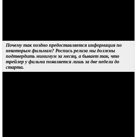
компромисс, который позволил бы соблюсти баланс
интересов обеих сторон – наших и кинотеатра. При этом мы
ожидаем от партнеров конструктивного диалога, внятной
аргументации, объяснения своей позиции и своей логики.
Когда такой диалог происходит, мы всегда приходим к
оптимальному решению.
Почему так поздно предоставляется информация по
некоторым фильмам? Роспись релиза мы должны
подтвердить минимум за месяц, а бывает так, что
трейлер у фильма появляется лишь за две недели до
старта.
ОТВЕТ ДИСТРИБЬЮТОРА
В таких случаях все зависит от правообладателя. Случается
так, что не менее крупные компании по тем или иным
причинам поздно предоставляют промоматериалы. Это
обычный рабочий момент, специфика работы с разными
компаниями и разными фильмами. Поэтому дистрибьютор
почти никогда не виноват в позднем появлении информации
по каким-то проектам – он всегда ждет отмашки от
зарубежной студии, которая может долго согласовывать
финальные варианты трейлера и других промоматериалов.