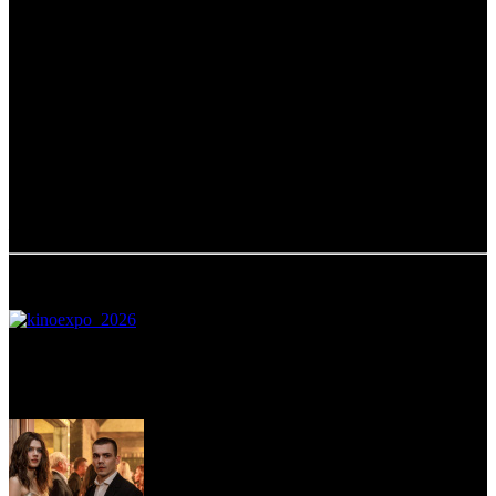
Pay или привязанной картой, автоматически вернуть билеты,
начислить баллы по картам лояльности, рассылать push-
уведомления, управлять разделом «Популярное», добавлять
свои мероприятия.
«Рамблер/касса» в том числе работает с муниципальными
кинотетарами, подбирая к каждому клиенту индивидуальные
условия работы. Вознаграждение компании составляет 5% с
проданного билета, в стоимость входит и эквайринг. Больше
кинотеатры ни за что не платят.
При поддержке Фонда кино.
19.01.2020 Автор: Рая Башинская
Самое читаемое