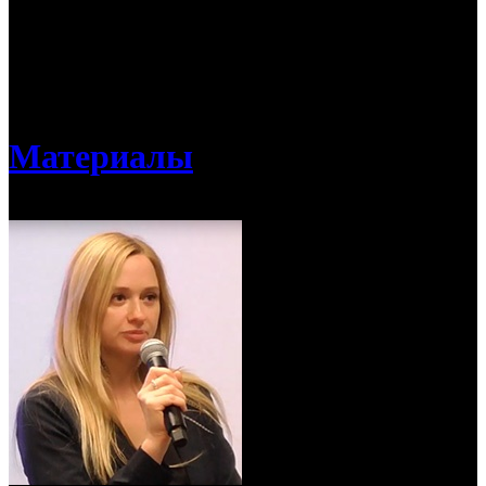
Материалы раздела помогут показчикам, не имеющим опыта
в кинопрокате, восполнить недостающие базовые знания по
разным направлениям (репертуарное планирование,
сотрудничество с дистрибьюторами, техническое оснащение
кинотеатров, концешн и пр.), а также сориентироваться в
актуальных тенденциях кинопрокатного рынка.
Материалы