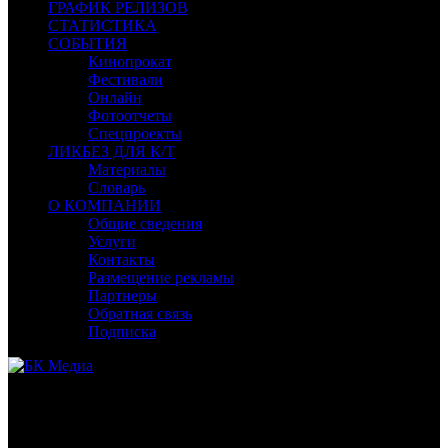
ГРАФИК РЕЛИЗОВ
СТАТИСТИКА
СОБЫТИЯ
Кинопрокат
Фестивали
Онлайн
Фотоотчеты
Спецпроекты
ЛИКБЕЗ ДЛЯ К/Т
Материалы
Словарь
О КОМПАНИИ
Общие сведения
Услуги
Контакты
Размещение рекламы
Партнеры
Обратная связь
Подписка
Раздел «Ликбез для кинотеатров» предназначен для
руководителей и сотрудников кинотеатров в малых городах,
открывшихся по программе поддержки Фонда кино.