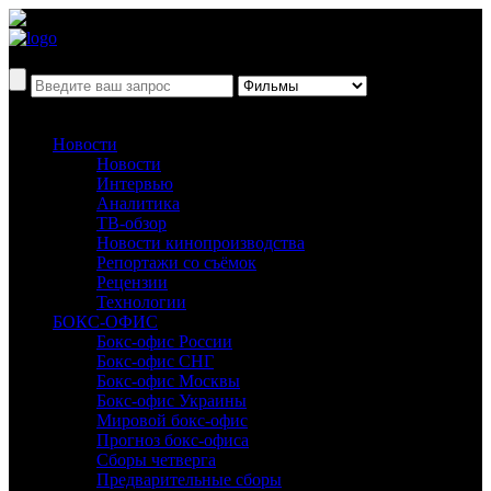
Новости
Новости
Интервью
Аналитика
ТВ-обзор
Новости кинопроизводства
Репортажи со съёмок
Рецензии
Технологии
БОКС-ОФИС
Бокс-офис России
Бокс-офис СНГ
Бокс-офис Москвы
Бокс-офис Украины
Мировой бокс-офис
Прогноз бокс-офиса
Сборы четверга
Предварительные сборы