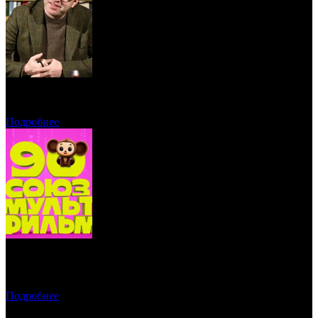
Вадим Верещагин возглавит кинокластер НМГ
Подробнее
«Союзмультфильм» откажется от лицензирования
классических персонажей для книг и парков
Подробнее
доступ запрещен