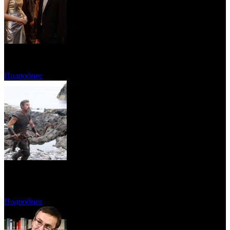
Онлайн-кинотеатр «Иви» рассказал о новинках августа
Подробнее
Предварительная касса четверга: пиратская «Одиссея»
возглавила прокат
Подробнее