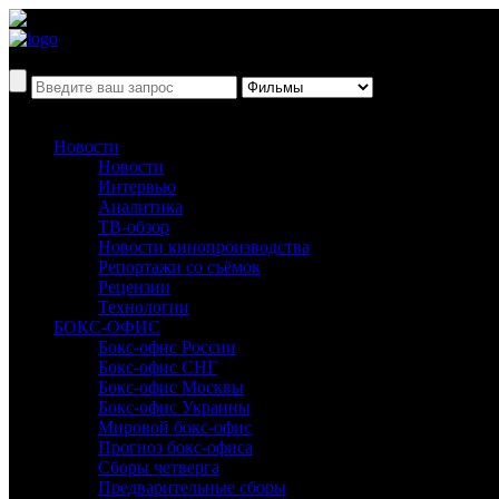
Новости
Новости
Интервью
Аналитика
ТВ-обзор
Новости кинопроизводства
Репортажи со съёмок
Рецензии
Технологии
БОКС-ОФИС
Бокс-офис России
Бокс-офис СНГ
Бокс-офис Москвы
Бокс-офис Украины
Мировой бокс-офис
Прогноз бокс-офиса
Сборы четверга
Предварительные сборы