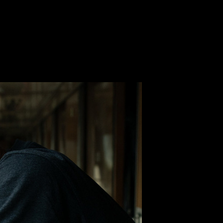
канской киноакадемии
шение стать членом Американ