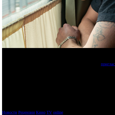
Российский актер попал в число 534 представителей индуст
Академия кинематографических искусств и наук США
приглас
Звезда
АНОРЫ
стал одним из 534 представителей индустрии, 
Также в список попали актеры Киран Калкин, Моника Барбар
Стронг, режиссеры Майк Флэнаган, Корали Фаржа, Брэди Корбе
Если все 534 человека примут приглашение, то общее количест
Фото: кадр из фильма КУПЕ №6
Новости
Рецензии
Кино
TV
online