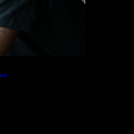
рии
ила
российского актера Юру Борисова стать членом организации
кого удостоили приглашением в этом году – каждый из них был 
о, Дэйв Батиста, Рэйчел Броснахан, Стивен Грэм, Джоди Ком
т и многие другие.
во членов пкадемии увеличится до 11 120 человек.