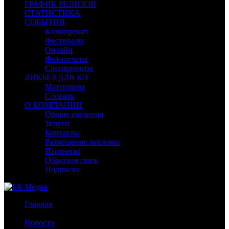
ГРАФИК РЕЛИЗОВ
СТАТИСТИКА
СОБЫТИЯ
Кинопрокат
Фестивали
Онлайн
Фотоотчеты
Спецпроекты
ЛИКБЕЗ ДЛЯ К/Т
Материалы
Словарь
О КОМПАНИИ
Общие сведения
Услуги
Контакты
Размещение рекламы
Партнеры
Обратная связь
Подписка
Главная
/
Новости