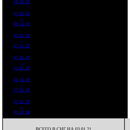
29.11.20
8 517
03.12.20
2 286
109
20 974
14
–
18
182
-15.93%
(
-5
)
63
06.12.20
6 853
10.12.20
1 009
61
16 555
15
–
24
841
-55.83%
(
-48
)
52
13.12.20
3 164
17.12.20
866 744
49
17 689
16
–
18
-14.17%
2 789
(
-12
)
57
20.12.20
24.12.20
1 019
20 802
17
–
12
289
+17.6%
49
63
27.12.20
3 070
31.12.20
980 123
23
42 614
18
–
15
-3.84%
2 485
(
-26
)
108
03.01.21
ВСЕГО В СНГ НА 03.01.21