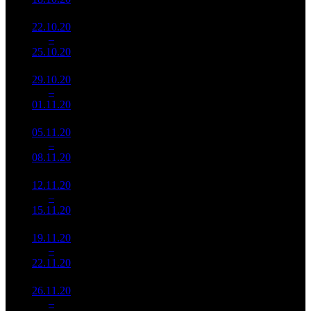
22.10.20
19 196
950
20 206
8
–
3
170
-26.2%
(
-52
)
66
25.10.20
63 148
29.10.20
12 500
428
29 207
9
–
6
437
-34.88%
(
-522
)
93
01.11.20
39 649
05.11.20
9 551
275
34 734
10
–
7
960
-23.59%
(
-153
)
112
08.11.20
30 707
12.11.20
5 056
165
30 644
11
–
13
319
-47.07%
(
-110
)
96
15.11.20
15 915
19.11.20
3 787
150
25 249
12
–
17
331
-25.1%
(
-15
)
81
22.11.20
12 159
26.11.20
2 719
114
23 854
13
–
13
312
-28.2%
(
-36
)
75