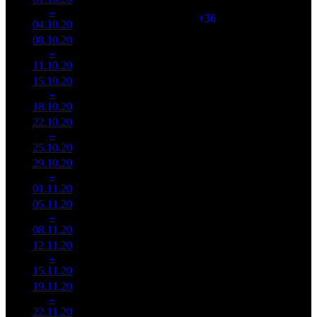
106
129 238
5
–
1
191
29,7%
(
+36
)
301
04.10.20
31 862
08.10.20
9 307
99
94 020
6
–
2
975
31,0%
(
-7
)
230
11.10.20
22 759
15.10.20
8 043
98
82 075
7
–
1
320
31,6%
(
-1
)
197
18.10.20
19 339
22.10.20
5 289
89
59 434
8
–
3
592
28,2%
(
-9
)
145
25.10.20
12 921
29.10.20
3 680
78
47 187
9
–
4
549
30,2%
(
-11
)
113
01.11.20
8 787
05.11.20
2 934
62
47 327
10
–
5
260
31,6%
(
-16
)
119
08.11.20
7 405
12.11.20
1 859
52
35 750
11
–
10
018
37,8%
(
-10
)
92
15.11.20
4 772
19.11.20
1 446
43
33 631
12
–
9
118
38,2%
(
-9
)
80
22.11.20
3 440