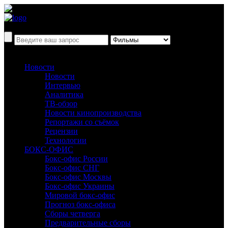
Новости
Новости
Интервью
Аналитика
ТВ-обзор
Новости кинопроизводства
Репортажи со съёмок
Рецензии
Технологии
БОКС-ОФИС
Бокс-офис России
Бокс-офис СНГ
Бокс-офис Москвы
Бокс-офис Украины
Мировой бокс-офис
Прогноз бокс-офиса
Сборы четверга
Предварительные сборы