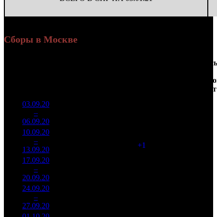
Сборы в Москве
Доля
Наработка
Сеанс
Уикенд
от
на к/т
/
Нед.
Уикенд
Место
(сборы /
сборов
К/т
(сборы/
Сеансо
зрители)
в
зрители)
на к/т
России
03.09.20
79 100
693 867
1
–
1
843
40,9%
114
1 448
06.09.20
165 022
10.09.20
52 886
115
459 880
2
–
1
171
33,8%
(
+1
)
1 010
13.09.20
116 132
17.09.20
36 314
113
321 363
3
–
1
053
31,0%
(
-2
)
713
20.09.20
80 537
24.09.20
14 107
70
201 541
4
–
2
891
21,7%
(
-43
)
455
27.09.20
31 866
01.10.20
13 699