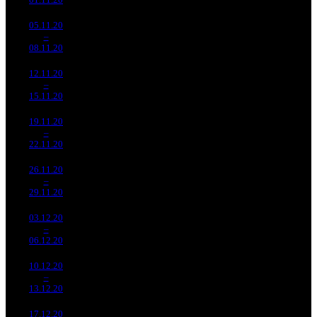
05.11.20
9 273
269
34 474
-
10
–
7
576
-23.93%
(
-150
)
110
-
08.11.20
29 643
12.11.20
4 920
159
30 948
-
11
–
12
771
-46.94%
(
-110
)
97
-
15.11.20
15 407
19.11.20
3 787
150
25 249
-
12
–
17
331
-23.03%
(
-9
)
81
-
22.11.20
12 159
26.11.20
2 719
114
23 854
-
13
–
13
312
-28.2%
(
-36
)
75
-
29.11.20
8 517
03.12.20
2 286
109
20 974
-
14
–
18
182
-15.93%
(
-5
)
63
-
06.12.20
6 853
10.12.20
1 009
61
16 555
-
15
–
23
841
-55.83%
(
-48
)
52
-
13.12.20
3 164
17.12.20