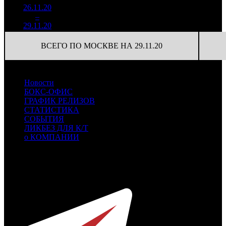
26.11.20
1 160
33
35 169
13
–
13
567
42,7%
(
-10
)
82
29.11.20
2 721
ВСЕГО ПО МОСКВЕ НА 29.11.20
Новости
БОКС-ОФИС
ГРАФИК РЕЛИЗОВ
СТАТИСТИКА
СОБЫТИЯ
ЛИКБЕЗ ДЛЯ К/Т
о КОМПАНИИ
Профессиональное издание о кинопрокате.
© 2012-2026
Телефон / факс +7-495-785-62-82