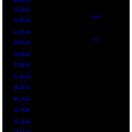
10.09.20
160 330
1 418
113 068
2
–
1
491
-19.87%
(
+201
)
345
13.09.20
489 467
17.09.20
120 091
1 489
80 653
3
–
2
685
-25.1%
(
+71
)
251
20.09.20
373 884
24.09.20
66 416
1 402
47 373
4
–
2
922
-44.69%
(
-87
)
151
27.09.20
212 023
01.10.20
47 061
1 201
39 185
5
–
2
182
-29.14%
(
-201
)
124
04.10.20
148 980
08.10.20
30 730
1 102
27 886
6
–
4
172
-34.7%
(
-99
)
91
11.10.20
100 207
15.10.20
26 012
1 002
25 961
7
–
1
510
-15.35%
(
-100
)
84
18.10.20
83 974