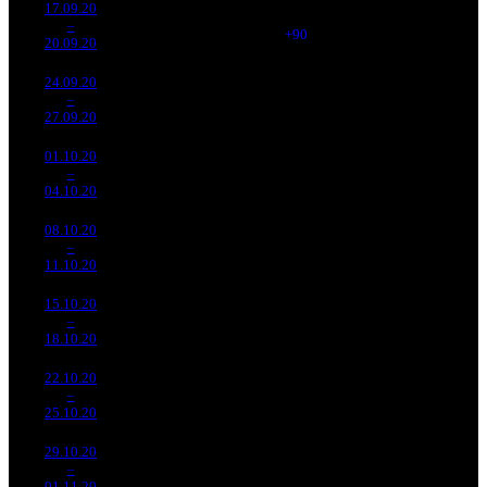
17.09.20
117 200
1 425
82 246
-
3
–
2
041
-24.99%
(
+90
)
254
-
20.09.20
361 576
24.09.20
65 051
1 321
49 244
-
4
–
2
912
-44.49%
(
-104
)
156
-
27.09.20
206 257
01.10.20
46 188
1 181
39 110
-
5
–
2
767
-29%
(
-140
)
123
-
04.10.20
145 409
08.10.20
30 051
1 082
27 774
-
6
–
4
598
-34.94%
(
-99
)
90
-
11.10.20
97 397
15.10.20
25 476
987
25 812
-
7
–
1
433
-15.22%
(
-95
)
83
-
18.10.20
81 797
22.10.20
18 752
935
20 056
-
8
–
3
731
-26.39%
(
-52
)
66
-
25.10.20
61 322
29.10.20
12 190
419
29 093
-
9
–
6
087
-35%
(
-516
)
92
-
01.11.20
38 477