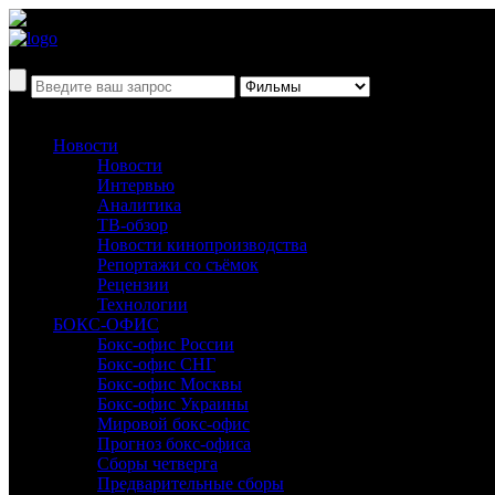
Новости
Новости
Интервью
Аналитика
ТВ-обзор
Новости кинопроизводства
Репортажи со съёмок
Рецензии
Технологии
БОКС-ОФИС
Бокс-офис России
Бокс-офис СНГ
Бокс-офис Москвы
Бокс-офис Украины
Мировой бокс-офис
Прогноз бокс-офиса
Сборы четверга
Предварительные сборы