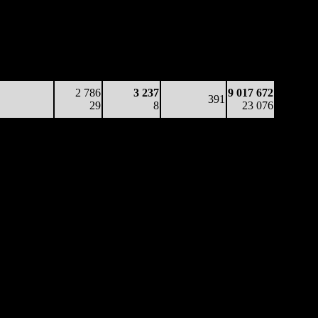
39 583
886
4 334
410
3 839 575
97
9
11
-
9 365
16 001
610
2 544
404
8 011 972
40
6
6
(
-6
)
19 995
12 341
239
2 892
373
9 017 672
33
4
8
(
-31
)
23 076
2 786
3 237
9 017 672
391
29
8
23 076