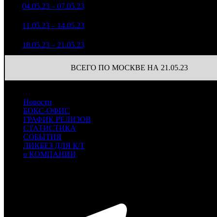
3 839 575
1
04.05.23 – 07.05.23
5
24,4%
97
9 365
1 552 091
2
11.05.23 – 14.05.23
8
24,5%
97
3 840
691 095
56
3
18.05.23 – 21.05.23
13
38,7%
1 851
(
-41
)
ВСЕГО ПО МОСКВЕ НА 21.05.23
Новости
БОКС-ОФИС
ГРАФИК РЕЛИЗОВ
СТАТИСТИКА
СОБЫТИЯ
ЛИКБЕЗ ДЛЯ К/Т
о КОМПАНИИ
Профессиональное издание о кинопрокате.
© 2012-2026
Телефон / факс +7-495-785-62-82