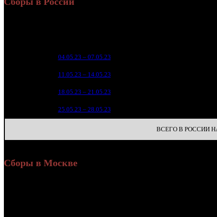
Сборы в России
Уикенд
Нед.
Уикенд
Место
(сборы /
зрители
15 7
1
04.05.23 – 07.05.23
4
6 
2
11.05.23 – 14.05.23
8
1 
3
18.05.23 – 21.05.23
14
5
4
25.05.23 – 28.05.23
22
ВСЕГО В РОССИИ НА
Сборы в Москве
Уикенд
Доля от сборов
Нед.
Уикенд
Место
(сборы /
К/т
в России
зрители)