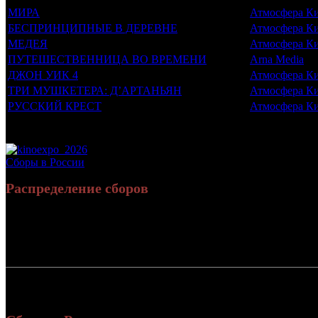
МИРА
Атмосфера К
БЕСПРИНЦИПНЫЕ В ДЕРЕВНЕ
Атмосфера К
МЕДЕЯ
Атмосфера К
ПУТЕШЕСТВЕННИЦА ВО ВРЕМЕНИ
Arna Media
ДЖОН УИК 4
Атмосфера К
ТРИ МУШКЕТЕРА: Д’АРТАНЬЯН
Атмосфера К
РУССКИЙ КРЕСТ
Атмосфера К
Потенциальный охват аудитории трейлера фильма
Просим сообщать в редакцию БК о найденых неточностях.
Сборы в России
Распределение сборов
Россия:
СНГ:
Россия + СНГ