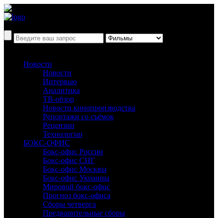
Новости
Новости
Интервью
Аналитика
ТВ-обзор
Новости кинопроизводства
Репортажи со съёмок
Рецензии
Технологии
БОКС-ОФИС
Бокс-офис России
Бокс-офис СНГ
Бокс-офис Москвы
Бокс-офис Украины
Мировой бокс-офис
Прогноз бокс-офиса
Сборы четверга
Предварительные сборы