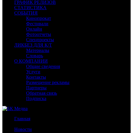
ГРАФИК РЕЛИЗОВ
СТАТИСТИКА
СОБЫТИЯ
Кинопрокат
Фестивали
Онлайн
Фотоотчеты
Спецпроекты
ЛИКБЕЗ ДЛЯ К/Т
Материалы
Словарь
О КОМПАНИИ
Общие сведения
Услуги
Контакты
Размещение рекламы
Партнеры
Обратная связь
Подписка
Главная
/
Новости