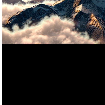
Марк Вайнсток и Памела Кауфман заняли новые должност
Новый глава Paramount Pictures Брайан Роббинс объявил о нов
Марк Вайнсток, глава отдела маркетинга и международной 
Кауфман, президент ViacomCBS по глобальным потребительски
отчитываться непосредственнно перед Робинсоном. В обяза
курировать продажи и лицензирование тематических товаров 
В результате перестановок со своего поста уходит сопредседат
Среди крупных премьер Paramount, намеченных на следующи
Буллок, Брэда Питта и Ченнинга Татума, а также новые част