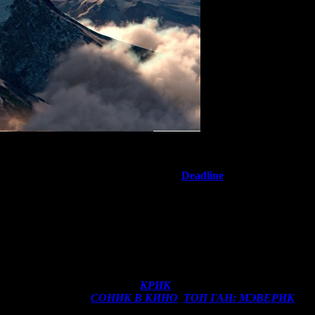
и
ых назначениях в компании, сообщает
Deadline
.
дистрибуции, отныне займет позицию президента по междуна
м продуктам, теперь возглавит тематическое развлекательное
нности Кауфман также входит взаимодействие с руководител
по мотивам франшиз студии.
ель отдела маркетинга Мэри Дейли.
й год, новая часть хоррора
КРИК
от студии Spyglass, прикл
и успешных франшиз
СОНИК В КИНО
,
ТОП ГАН: МЭВЕРИК
и
М