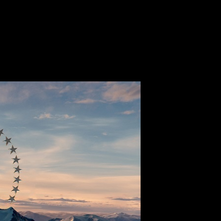
т
ет меняться топ-менеджмент