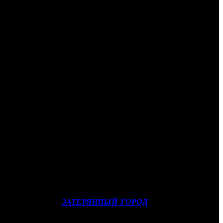
родному маркетингу и дистрибуции. В свою очередь Памела
 подразделение вместо Кевина Су. Новые топ-менеджеры будут
ем ViacomCBS Networks Раффаэлем Аннеккино. Она продолжит
юченческий фильм
ЗАТЕРЯННЫЙ ГОРОД
с участием Сандры
ИССИЯ НЕВЫПОЛНИМА
.