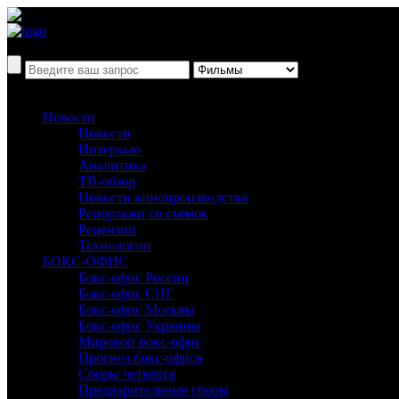
Новости
Новости
Интервью
Аналитика
ТВ-обзор
Новости кинопроизводства
Репортажи со съёмок
Рецензии
Технологии
БОКС-ОФИС
Бокс-офис России
Бокс-офис СНГ
Бокс-офис Москвы
Бокс-офис Украины
Мировой бокс-офис
Прогноз бокс-офиса
Сборы четверга
Предварительные сборы