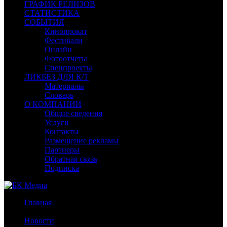
ГРАФИК РЕЛИЗОВ
СТАТИСТИКА
СОБЫТИЯ
Кинопрокат
Фестивали
Онлайн
Фотоотчеты
Спецпроекты
ЛИКБЕЗ ДЛЯ К/Т
Материалы
Словарь
О КОМПАНИИ
Общие сведения
Услуги
Контакты
Размещение рекламы
Партнеры
Обратная связь
Подписка
Главная
/
Новости