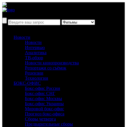
Новости
Новости
Интервью
Аналитика
ТВ-обзор
Новости кинопроизводства
Репортажи со съёмок
Рецензии
Технологии
БОКС-ОФИС
Бокс-офис России
Бокс-офис СНГ
Бокс-офис Москвы
Бокс-офис Украины
Мировой бокс-офис
Прогноз бокс-офиса
Сборы четверга
Предварительные сборы