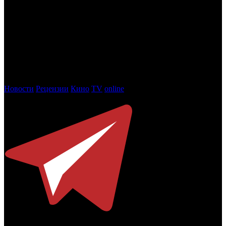
в Rutube Shorts, а онлайн-кинотеатр Premier будет
называться Rutube Premier. По словам Косинского, названия
пока рабочие.
Топ-менеджер отметил, что это обеспечит максимальную
бесшовность между платформами, а также предоставит
пользователям большее число контента разного формата и
тематики и, соответственно, повысит их вовлеченность.
Новости
Рецензии
Кино
TV
online