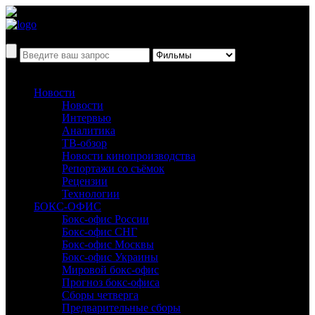
Новости
Новости
Интервью
Аналитика
ТВ-обзор
Новости кинопроизводства
Репортажи со съёмок
Рецензии
Технологии
БОКС-ОФИС
Бокс-офис России
Бокс-офис СНГ
Бокс-офис Москвы
Бокс-офис Украины
Мировой бокс-офис
Прогноз бокс-офиса
Сборы четверга
Предварительные сборы