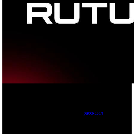
В частности, онлайн-кинотеатр Premier
переименуется Rutube Premier
Заместитель гендиректора и глава цифрового блока «Газпром-
Медиа Холдинга» Сергей Косинский
рассказал
, что к концу
года компания планирует начать объединение всех цифровых
активов под брендом Rutube.
В частности, сервис коротких видео Yappy трансформируется