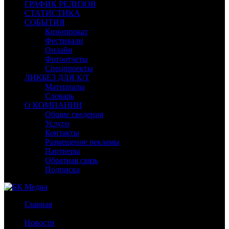
ГРАФИК РЕЛИЗОВ
СТАТИСТИКА
СОБЫТИЯ
Кинопрокат
Фестивали
Онлайн
Фотоотчеты
Спецпроекты
ЛИКБЕЗ ДЛЯ К/Т
Материалы
Словарь
О КОМПАНИИ
Общие сведения
Услуги
Контакты
Размещение рекламы
Партнеры
Обратная связь
Подписка
Главная
/
Новости