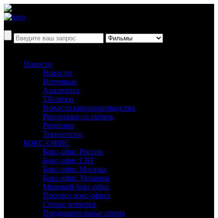
Новости
Новости
Интервью
Аналитика
ТВ-обзор
Новости кинопроизводства
Репортажи со съёмок
Рецензии
Технологии
БОКС-ОФИС
Бокс-офис России
Бокс-офис СНГ
Бокс-офис Москвы
Бокс-офис Украины
Мировой бокс-офис
Прогноз бокс-офиса
Сборы четверга
Предварительные сборы