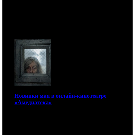
Новости
09.08
Новинки мая в онлайн-кинотеатре
«Амедиатека»
«Террор: Дьявол в серебре», «Грабь награбленное:
Искупление» и многое другое
29.04.2026 12:00