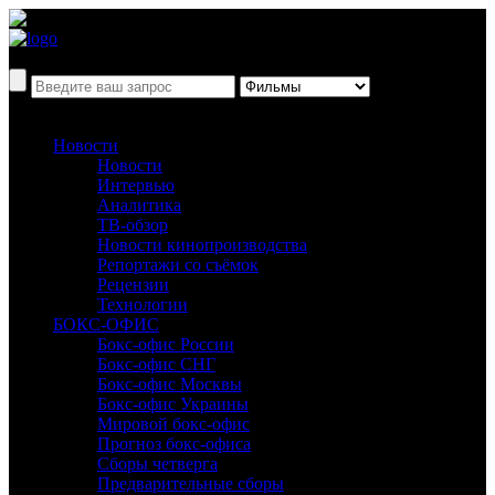
Новости
Новости
Интервью
Аналитика
ТВ-обзор
Новости кинопроизводства
Репортажи со съёмок
Рецензии
Технологии
БОКС-ОФИС
Бокс-офис России
Бокс-офис СНГ
Бокс-офис Москвы
Бокс-офис Украины
Мировой бокс-офис
Прогноз бокс-офиса
Сборы четверга
Предварительные сборы