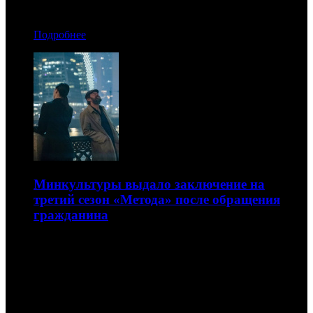
Автор: БК
Подробнее
Минкультуры выдало заключение на
третий сезон «Метода» после обращения
гражданина
Ранее проект был удален по требованию Роскомнадзора
из онлайн-кинотеатров
28.04.2026 20:20
Автор: БК