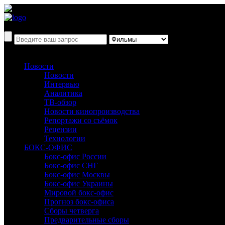
Новости
Новости
Интервью
Аналитика
ТВ-обзор
Новости кинопроизводства
Репортажи со съёмок
Рецензии
Технологии
БОКС-ОФИС
Бокс-офис России
Бокс-офис СНГ
Бокс-офис Москвы
Бокс-офис Украины
Мировой бокс-офис
Прогноз бокс-офиса
Сборы четверга
Предварительные сборы