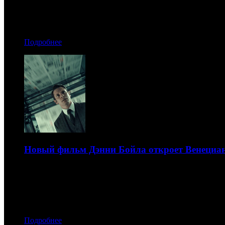
17.07.2026 09:20
Автор: Георгий Романов
Подробнее
Новый фильм Дэнни Бойла откроет Венециа
Главные роли в картине исполнили Джек О’Коннелл, Га
16.07.2026 17:40
Автор: БК
Подробнее