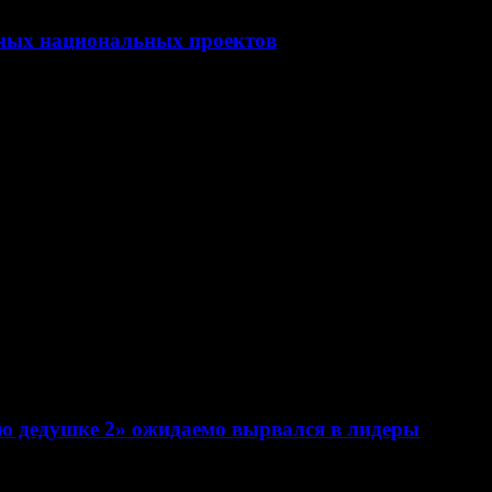
ных национальных проектов
ню дедушке 2» ожидаемо вырвался в лидеры