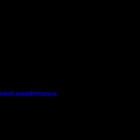
нский кинофестиваль
й Пирс и Клэр Фой