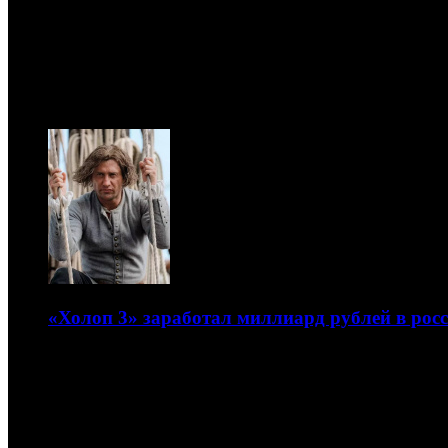
Новости
08.08
«Холоп 3» заработал миллиард рублей в рос
Покорение знакового рубежа случилось на 37-й день
17.07.2026 22:40
Автор: БК