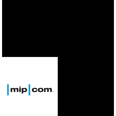
/
Мэр Канн пообещал провести MIPCOM в очном
формате
Мэр Канн пообещал провести
MIPCOM в очном формате
Автор: Виолетта Палий
16 июля 2021