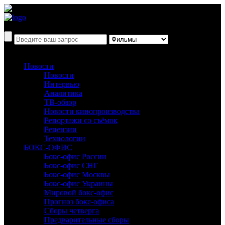
Новости
Новости
Интервью
Аналитика
ТВ-обзор
Новости кинопроизводства
Репортажи со съёмок
Рецензии
Технологии
БОКС-ОФИС
Бокс-офис России
Бокс-офис СНГ
Бокс-офис Москвы
Бокс-офис Украины
Мировой бокс-офис
Прогноз бокс-офиса
Сборы четверга
Предварительные сборы