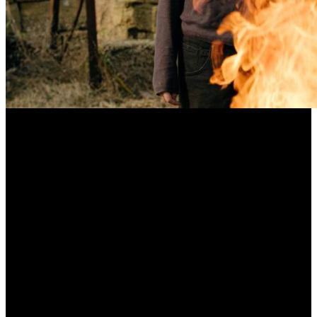
Стартовали съемки второго сезона
«Ландышей»
Режиссером сериала выступит клипмейкер Илья Шпота
Компания «Всемирные русские студии» совместно с «НМГ
Студией» при поддержке Института развития интернета
(АНО «ИРИ»), АНО «Таврида.Арт» и контент-студии «Юг.
Кино» приступили к съемкам сериала «Ландыши. Вторая
весна», который станет продолжением нашумевшей
музыкальной мелодрамы.
Во втором сезоне зрители увидят новую главу в истории
героев. Катю, солистку группы «Ландыши», ждут серьезные