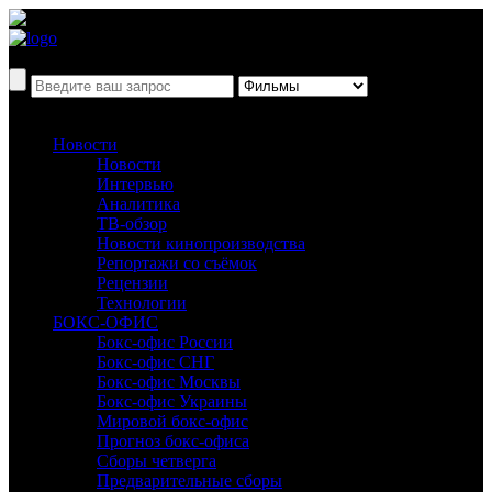
Новости
Новости
Интервью
Аналитика
ТВ-обзор
Новости кинопроизводства
Репортажи со съёмок
Рецензии
Технологии
БОКС-ОФИС
Бокс-офис России
Бокс-офис СНГ
Бокс-офис Москвы
Бокс-офис Украины
Мировой бокс-офис
Прогноз бокс-офиса
Сборы четверга
Предварительные сборы