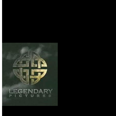
/
Основатель Legendary Pictures покидает пост ее руководи
Основатель Legendary Picture
Автор: Артур Чачелов
18 января 2017
Томас Тулл уходит под нажимом новых владельцев студии