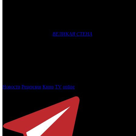
Основатель и бессменный руководитель независимой кинокомпа
кинокомпании – китайской Dalian Wanda Group. Напомним, что о
Как сообщалось в СМИ, тогда китайцы переподписали бессроч
течение года проходила информация, что Dalian Wanda Group не
рискованным проектам
ВЕЛИКАЯ СТЕНА
и
ТИХООКЕАНСКИ
Томас Тулл основал Legendary Pictures в 2005 году. Долгое в
перешла под крыло Universal.
После ухода Тулла возглавлять Legendary будет исполнитель
останется на своей должности. Сам Тулл сосредоточится на 
также останется в качестве крупнейшего акционера и члена со
его руководством.
Новости
Рецензии
Кино
TV
online