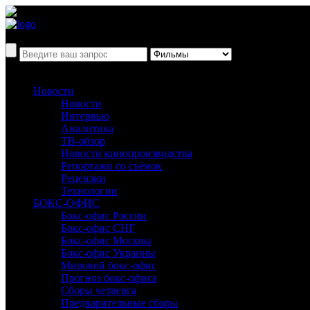
Новости
Новости
Интервью
Аналитика
ТВ-обзор
Новости кинопроизводства
Репортажи со съёмок
Рецензии
Технологии
БОКС-ОФИС
Бокс-офис России
Бокс-офис СНГ
Бокс-офис Москвы
Бокс-офис Украины
Мировой бокс-офис
Прогноз бокс-офиса
Сборы четверга
Предварительные сборы