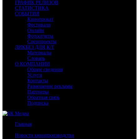
ГРАФИК РЕЛИЗОВ
СТАТИСТИКА
СОБЫТИЯ
Кинопрокат
Фестивали
Онлайн
Фотоотчеты
Спецпроекты
ЛИКБЕЗ ДЛЯ К/Т
Материалы
Словарь
О КОМПАНИИ
Общие сведения
Услуги
Контакты
Размещение рекламы
Партнеры
Обратная связь
Подписка
Главная
/
Новости кинопроизводства