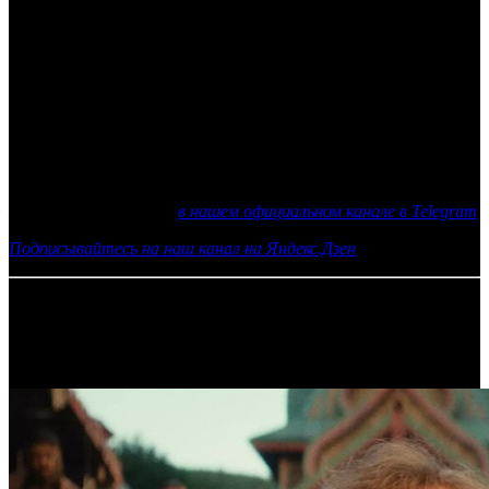
использовать прозрачные пластиковые экраны, чтобы
ограничить взаимодействие с гостей персоналом, а также
будут следить за рассадкой посетителей в залах на безопасном
расстоянии друг от друга.
А вот о том, что будут показывать японские кинотеатры, не
сообщается. Выпуск всех новых фильмов в стране был
отложен, причем даже тех картин, чьи премьеры были
запланированы на лето.
Еще больше новостей
в нашем официальном канале в Telegram
Подписывайтесь на наш канал на Яндекс.Дзен
13.05.2020 Автор: Артур Чачелов
Самое читаемое