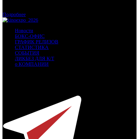
Советник президента РФ высказалась против пиратских
показов в отечественных кинотеатрах
Подробнее
Новости
БОКС-ОФИС
ГРАФИК РЕЛИЗОВ
СТАТИСТИКА
СОБЫТИЯ
ЛИКБЕЗ ДЛЯ К/Т
о КОМПАНИИ
Профессиональное издание о кинопрокате.
© 2012-2026
Телефон / факс +7-495-785-62-82