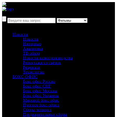
Новости
Новости
Интервью
Аналитика
ТВ-обзор
Новости кинопроизводства
Репортажи со съёмок
Рецензии
Технологии
БОКС-ОФИС
Бокс-офис России
Бокс-офис СНГ
Бокс-офис Москвы
Бокс-офис Украины
Мировой бокс-офис
Прогноз бокс-офиса
Сборы четверга
Предварительные сборы