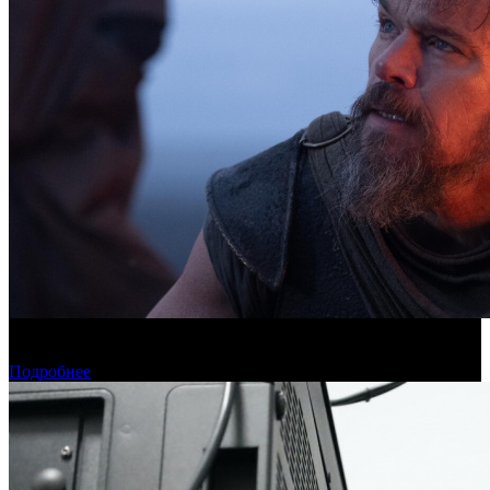
Касса четверга: пиратские релизы лидируют третью неделю
подряд
Подробнее