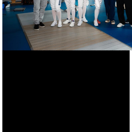
Антон Маслов снимает спортивную
драму «Учитель фехтования»
Фильм выйдет в прокат осенью 2026 года
Студия Yellow, Black and White, онлайн-кинотеатр Start и
телеканал «Россия» начали съемки полнометражного фильма
УЧИТЕЛЬ ФЕХТОВАНИЯ
.
В центре повествования спортивной драмы – талантливая и
волевая саблистка Марина Яковлева (Юлия Пересильд) и ее
давняя соперница – олимпийская чемпионка Карина
Григорян (Софья Каштанова). Их наставником становится