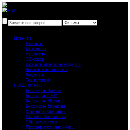
Новости
Новости
Интервью
Аналитика
ТВ-обзор
Новости кинопроизводства
Репортажи со съёмок
Рецензии
Технологии
БОКС-ОФИС
Бокс-офис России
Бокс-офис СНГ
Бокс-офис Москвы
Бокс-офис Украины
Мировой бокс-офис
Прогноз бокс-офиса
Сборы четверга
Предварительные сборы