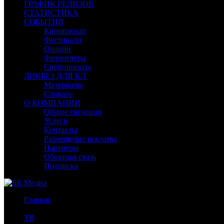
ГРАФИК РЕЛИЗОВ
СТАТИСТИКА
СОБЫТИЯ
Кинопрокат
Фестивали
Онлайн
Фотоотчеты
Спецпроекты
ЛИКБЕЗ ДЛЯ К/Т
Материалы
Словарь
О КОМПАНИИ
Общие сведения
Услуги
Контакты
Размещение рекламы
Партнеры
Обратная связь
Подписка
Главная
/
ТВ