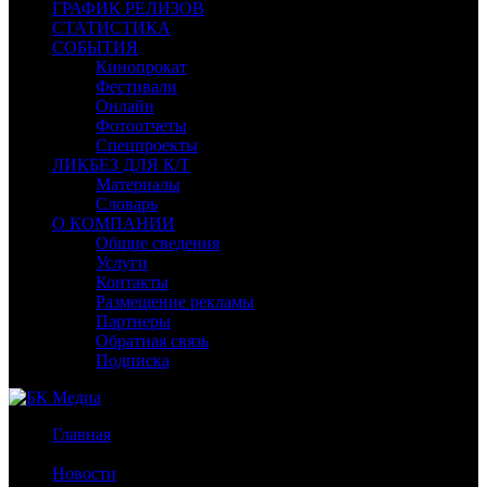
ГРАФИК РЕЛИЗОВ
СТАТИСТИКА
СОБЫТИЯ
Кинопрокат
Фестивали
Онлайн
Фотоотчеты
Спецпроекты
ЛИКБЕЗ ДЛЯ К/Т
Материалы
Словарь
О КОМПАНИИ
Общие сведения
Услуги
Контакты
Размещение рекламы
Партнеры
Обратная связь
Подписка
Главная
/
Новости