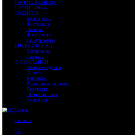
ГРАФИК РЕЛИЗОВ
СТАТИСТИКА
СОБЫТИЯ
Кинопрокат
Фестивали
Онлайн
Фотоотчеты
Спецпроекты
ЛИКБЕЗ ДЛЯ К/Т
Материалы
Словарь
О КОМПАНИИ
Общие сведения
Услуги
Контакты
Размещение рекламы
Партнеры
Обратная связь
Подписка
Главная
/
ТВ