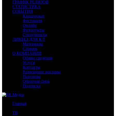
ГРАФИК РЕЛИЗОВ
СТАТИСТИКА
СОБЫТИЯ
Кинопрокат
Фестивали
Онлайн
Фотоотчеты
Спецпроекты
ЛИКБЕЗ ДЛЯ К/Т
Материалы
Словарь
О КОМПАНИИ
Общие сведения
Услуги
Контакты
Размещение рекламы
Партнеры
Обратная связь
Подписка
Главная
/
ТВ