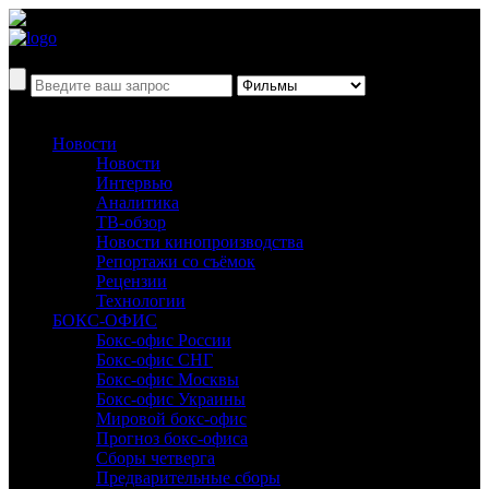
Новости
Новости
Интервью
Аналитика
ТВ-обзор
Новости кинопроизводства
Репортажи со съёмок
Рецензии
Технологии
БОКС-ОФИС
Бокс-офис России
Бокс-офис СНГ
Бокс-офис Москвы
Бокс-офис Украины
Мировой бокс-офис
Прогноз бокс-офиса
Сборы четверга
Предварительные сборы