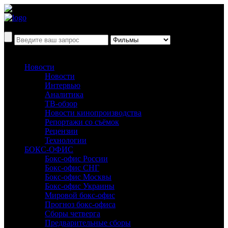
Новости
Новости
Интервью
Аналитика
ТВ-обзор
Новости кинопроизводства
Репортажи со съёмок
Рецензии
Технологии
БОКС-ОФИС
Бокс-офис России
Бокс-офис СНГ
Бокс-офис Москвы
Бокс-офис Украины
Мировой бокс-офис
Прогноз бокс-офиса
Сборы четверга
Предварительные сборы