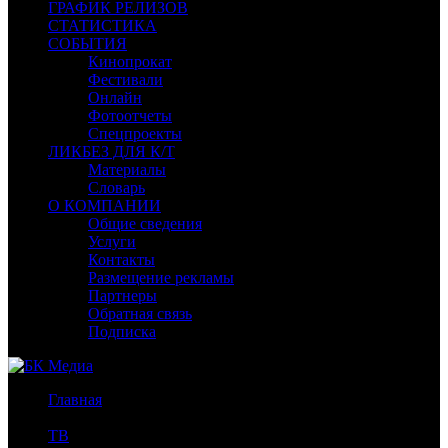
ГРАФИК РЕЛИЗОВ
СТАТИСТИКА
СОБЫТИЯ
Кинопрокат
Фестивали
Онлайн
Фотоотчеты
Спецпроекты
ЛИКБЕЗ ДЛЯ К/Т
Материалы
Словарь
О КОМПАНИИ
Общие сведения
Услуги
Контакты
Размещение рекламы
Партнеры
Обратная связь
Подписка
Главная
/
ТВ