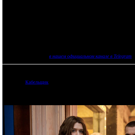
Следующим шагом должен стать переход в HD
Крупнейшие телеканалы холдинга «СТС Медиа», наконец, пере
года. Следующим шагом должно стать вещание в HD, однако 
вещающим в формате высокой четкости, является запущенный 
Напомним, что в августе «СТС Медиа» объявил о запуске но
сервисов управления и контроля процессами телерадиовещан
HD практически мгновенно.
Еще больше новостей
в нашем официальном канале в Telegram
02.01.2019 Автор: Артур Чачелов
Источник:
Кабельщик
Самое читаемое