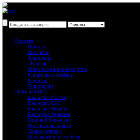
Новости
Новости
Интервью
Аналитика
ТВ-обзор
Новости кинопроизводства
Репортажи со съёмок
Рецензии
Технологии
БОКС-ОФИС
Бокс-офис России
Бокс-офис СНГ
Бокс-офис Москвы
Бокс-офис Украины
Мировой бокс-офис
Прогноз бокс-офиса
Сборы четверга
Предварительные сборы