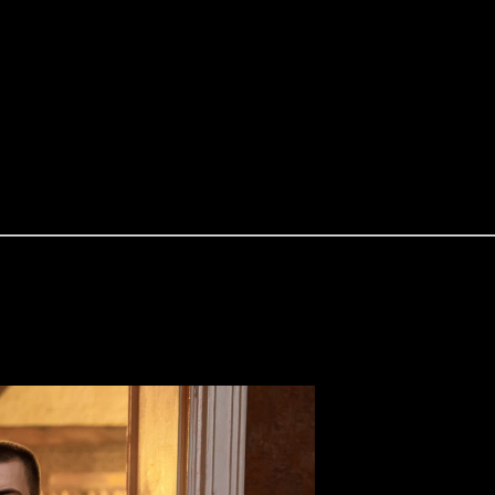
йдут на вещание в формате 16:9. Речь идет о флагманском СТС
о времени запуска таких версий каналов пока ничего не сооб
6 июля канал СТС Kids.
вого технического телевизионного комплекса (ТТК). Запуск 
ия. Кроме того, холдинг получил возможность наращивать допо