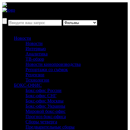
Новости
Новости
Интервью
Аналитика
ТВ-обзор
Новости кинопроизводства
Репортажи со съёмок
Рецензии
Технологии
БОКС-ОФИС
Бокс-офис России
Бокс-офис СНГ
Бокс-офис Москвы
Бокс-офис Украины
Мировой бокс-офис
Прогноз бокс-офиса
Сборы четверга
Предварительные сборы