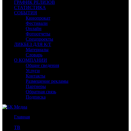
ГРАФИК РЕЛИЗОВ
СТАТИСТИКА
СОБЫТИЯ
Кинопрокат
Фестивали
Онлайн
Фотоотчеты
Спецпроекты
ЛИКБЕЗ ДЛЯ К/Т
Материалы
Словарь
О КОМПАНИИ
Общие сведения
Услуги
Контакты
Размещение рекламы
Партнеры
Обратная связь
Подписка
Главная
/
ТВ