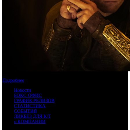
Касса России: пиратские релизы лидируют уже месяц
Подробнее
Новости
БОКС-ОФИС
ГРАФИК РЕЛИЗОВ
СТАТИСТИКА
СОБЫТИЯ
ЛИКБЕЗ ДЛЯ К/Т
о КОМПАНИИ