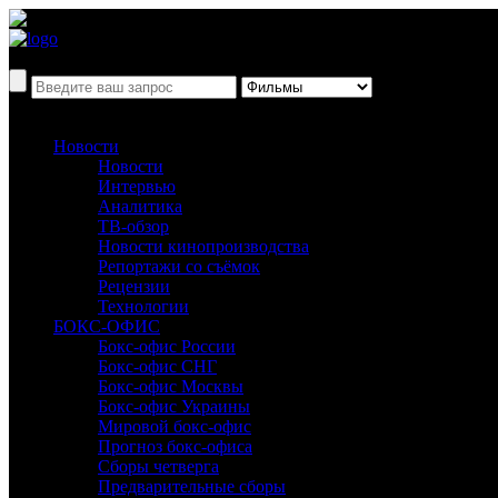
Новости
Новости
Интервью
Аналитика
ТВ-обзор
Новости кинопроизводства
Репортажи со съёмок
Рецензии
Технологии
БОКС-ОФИС
Бокс-офис России
Бокс-офис СНГ
Бокс-офис Москвы
Бокс-офис Украины
Мировой бокс-офис
Прогноз бокс-офиса
Сборы четверга
Предварительные сборы